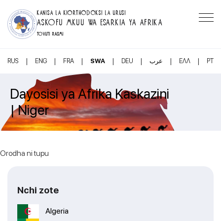
KANISA LA KIORTHODOKSI LA URUSI
ASKOFU MKUU WA ESARKIA YA AFRIKA
TOVUTI RASMI
|
|
|
|
|
|
|
RUS
ENG
FRA
SWA
DEU
عرب
ΕΛΛ
PT
Dayosisi ya Afrika Kaskazini
| Niger
Orodha ni tupu
Nchi zote
Algeria