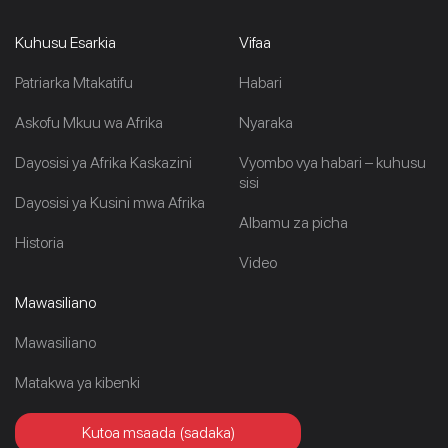
Kuhusu Esarkia
Vifaa
Patriarka Mtakatifu
Habari
Askofu Mkuu wa Afrika
Nyaraka
Dayosisi ya Afrika Kaskazini
Vyombo vya habari – kuhusu
sisi
Dayosisi ya Kusini mwa Afrika
Albamu za picha
Historia
Video
Mawasiliano
Mawasiliano
Matakwa ya kibenki
Kutoa msaada (sadaka)