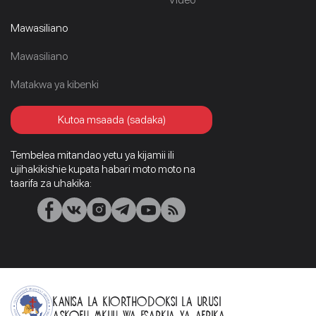
Mawasiliano
Mawasiliano
Matakwa ya kibenki
Kutoa msaada (sadaka)
Tembelea mitandao yetu ya kijamii ili
ujihakikishie kupata habari moto moto na
taarifa za uhakika:
Kanisa La Kiorthodoksi La Urusi
Askofu Mkuu wa Esarkia ya Afrika