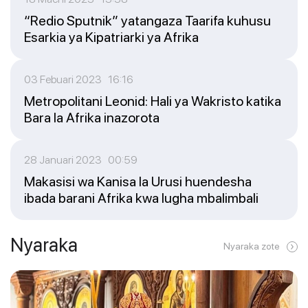
“Redio Sputnik” yatangaza Taarifa kuhusu
Esarkia ya Kipatriarki ya Afrika
03 Febuari 2023 16:16
Metropolitani Leonid: Hali ya Wakristo katika
Bara la Afrika inazorota
28 Januari 2023 00:59
Makasisi wa Kanisa la Urusi huendesha
ibada barani Afrika kwa lugha mbalimbali
Nyaraka
Nyaraka zote