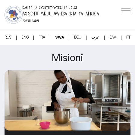
KANISA LA KIORTHODOKSI LA URUSI
ASKOFU MKUU WA ESARKIA YA AFRIKA
TOVUTI RASMI
|
|
|
|
|
|
|
RUS
ENG
FRA
SWA
DEU
عرب
ΕΛΛ
PT
Misioni