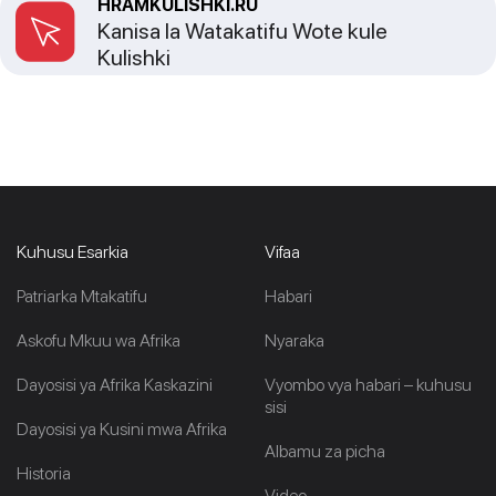
HRAMKULISHKI.RU
Kanisa la Watakatifu Wote kule
Kulishki
Kuhusu Esarkia
Vifaa
Patriarka Mtakatifu
Habari
Askofu Mkuu wa Afrika
Nyaraka
Dayosisi ya Afrika Kaskazini
Vyombo vya habari – kuhusu
sisi
Dayosisi ya Kusini mwa Afrika
Albamu za picha
Historia
Video