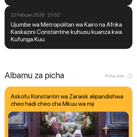
22 Febuari 2026 20:52
Ujumbe wa Metropolitan wa Kairo na Afrika
Kaskazini Constantine kuhusu kuanza kwa
Kufunga Kuu
Albamu za picha
Picha zote
Askofu Konstantin wa Zaraisk alipandishwa
cheo hadi cheo cha Mkuu wa mji