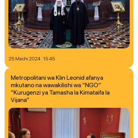
25 Machi 2024 15:45
Metropolitani wa Klin Leonid afanya
mkutano na wawakilishi wa “NGO”
“Kurugenzi ya Tamasha la Kimataifa la
Vijana”