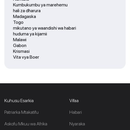
Kumbukumbu ya marehemu
hali za dharura
Madagaska
Togo
mikutano ya waandishi wa habari
huduma ya kijamii
Malawi
Gabon
Krismasi
Vita vya Boer
Kuhusu Esarkia
Vifaa
Patriarka Mtakatifu
Habari
Askofu Mkuu wa Afrika
Nyaraka