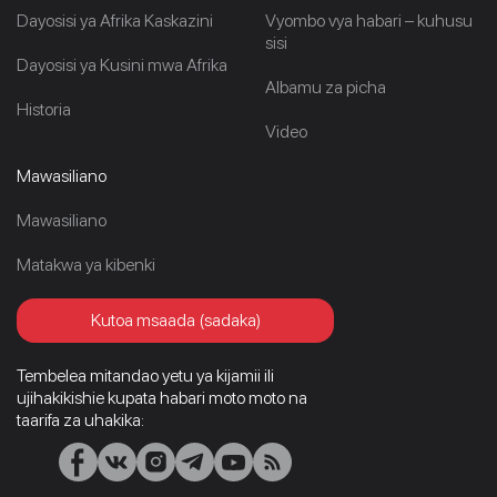
Dayosisi ya Afrika Kaskazini
Vyombo vya habari – kuhusu
sisi
Dayosisi ya Kusini mwa Afrika
Albamu za picha
Historia
Video
Mawasiliano
Mawasiliano
Matakwa ya kibenki
Kutoa msaada (sadaka)
Tembelea mitandao yetu ya kijamii ili
ujihakikishie kupata habari moto moto na
taarifa za uhakika: