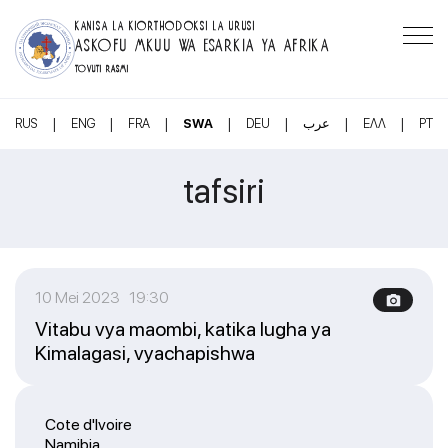
KANISA LA KIORTHODOKSI LA URUSI
ASKOFU MKUU WA ESARKIA YA AFRIKA
TOVUTI RASMI
|
|
|
|
|
|
|
RUS
ENG
FRA
SWA
DEU
عرب
ΕΛΛ
PT
tafsiri
10 Mei 2023 19:30
Vitabu vya maombi, katika lugha ya
Kimalagasi, vyachapishwa
Cote d'Ivoire
Namibia