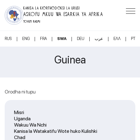
KANISA LA KIORTHODOKSI LA URUSI
ASKOFU MKUU WA ESARKIA YA AFRIKA
TOVUTI RASMI
|
|
|
|
|
|
|
RUS
ENG
FRA
SWA
DEU
عرب
ΕΛΛ
PT
Guinea
Orodha ni tupu
Misri
Uganda
Wakuu Wa Nchi
Kanisa la Watakatifu Wote huko Kulishki
Chad