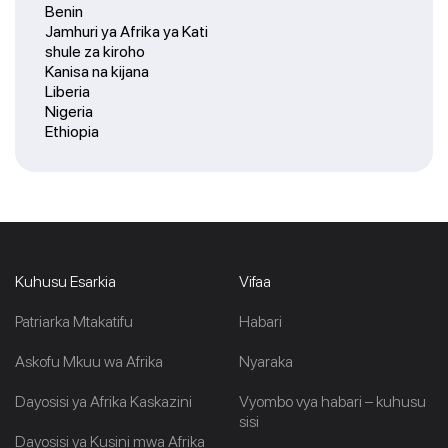
Benin
Jamhuri ya Afrika ya Kati
shule za kiroho
Kanisa na kijana
Liberia
Nigeria
Ethiopia
Kuhusu Esarkia
Vifaa
Patriarka Mtakatifu
Habari
Askofu Mkuu wa Afrika
Nyaraka
Dayosisi ya Afrika Kaskazini
Vyombo vya habari – kuhusu
sisi
Dayosisi ya Kusini mwa Afrika