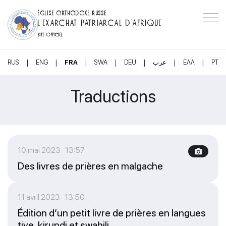
ÉGLISE ORTHODOXE RUSSE
L’EXARCHAT PATRIARCAL D’AFRIQUE
SITE OFFICIEL
|
|
|
|
|
|
|
RUS
ENG
FRA
SWA
DEU
عرب
ΕΛΛ
PT
Traductions
10 mai 2023 13:57
Des livres de prières en malgache
11 avril 2023 13:50
Édition d’un petit livre de prières en langues
tive, kirundi et swahili