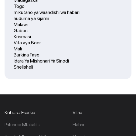
Madagaska
Togo
mikutano ya waandishi wa habari
huduma ya kijamii
Malawi
Gabon
Krismasi
Vita vya Boer
Mali
Burkina Faso
Idara Ya Mishonari Ya Sinodi
Shelisheli
Kuhusu Esarkia
Vifaa
Patriarka Mtakatifu
Habari