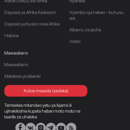
Askofu Mkuu wa Afrika
Nyaraka
Dayosisi ya Afrika Kaskazini
Vyombo vya habari – kuhusu
sisi
Dayosisi ya Kusini mwa Afrika
Albamu za picha
Historia
Video
Mawasiliano
Mawasiliano
Matakwa ya kibenki
Kutoa msaada (sadaka)
Tembelea mitandao yetu ya kijamii ili
ujihakikishie kupata habari moto moto na
taarifa za uhakika: