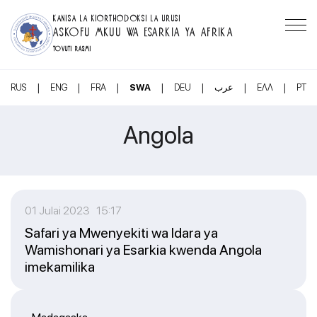
KANISA LA KIORTHODOKSI LA URUSI
ASKOFU MKUU WA ESARKIA YA AFRIKA
TOVUTI RASMI
|
|
|
|
|
|
|
RUS
ENG
FRA
SWA
DEU
عرب
ΕΛΛ
PT
Angola
01 Julai 2023 15:17
Safari ya Mwenyekiti wa Idara ya
Wamishonari ya Esarkia kwenda Angola
imekamilika