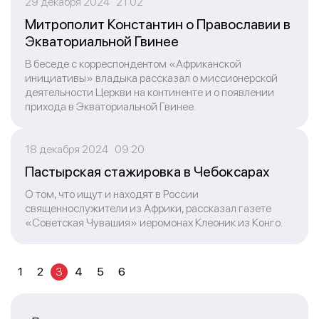
29 декабря 2024 21:02
Митрополит Константин о Православии в
Экваториальной Гвинее
В беседе с корреспондентом «Африканской
инициативы» владыка рассказал о миссионерской
деятельности Церкви на континенте и о появлении
прихода в Экваториальной Гвинее.
18 декабря 2024 09:20
Пастырская стажировка в Чебоксарах
О том, что ищут и находят в России
священнослужители из Африки, рассказал газете
«Советская Чувашия» иеромонах Клеоник из Конго.
1
2
3
4
5
6