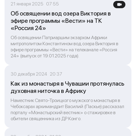
21 января 2025 07:55
Об освящении вод озера Виктория в
эфире программы «Вести» на ТК
«Россия 24»
Об освящении Патриаршим экзархом Африки
митрополитом Константином вод озера Виктория в
эфире программы «Вести» на телеканале «Россия
24» (выпуск от 19.01.2025 года).
30 декабря 2024 20:37
Как из монастыря в Чувашии протянулась
духовная ниточка в Африку
Наместник Свято-Троицкого мужского монастыря в
Чебоксарах архимандрит Василий (Паскье) рассказал
порталу «Монастырский вестник» о стажировке в
обители священника из ДР Конго.