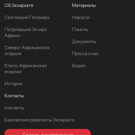
Об Экзархате
Материалы
Cвятейший Патриарх
Новости
Патриарший Экзарх
Помочь
Африки
Документы
Северо-Африканская
епархия
Пресса о нас
Южно-Африканская
Видео
епархия
История
Контакты
Контакты
Банковские реквизиты Экзархата
Сделать пожертвование