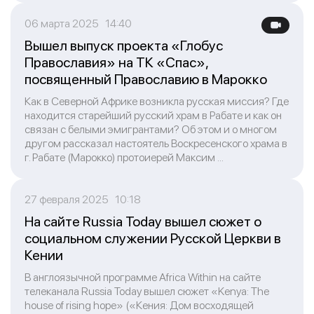
06 марта 2025 14:40
Вышел выпуск проекта «Глобус
Православия» на ТК «Спас»,
посвященный Православию в Марокко
Как в Северной Африке возникла русская миссия? Где
находится старейший русский храм в Рабате и как он
связан с белыми эмигрантами? Об этом и о многом
другом рассказал настоятель Воскресенского храма в
г. Рабате (Марокко) протоиерей Максим ...
27 февраля 2025 10:18
На сайте Russia Today вышел сюжет о
социальном служении Русской Церкви в
Кении
В англоязычной программе Africa Within на сайте
телеканала Russia Today вышел сюжет «Kenya: The
house of rising hope» («Кения: Дом восходящей