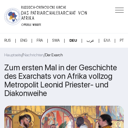
RUSSISCH-ORTHODOXE KIRCHE
DAS PATRIARCHALEXARCHAT VON
AFRIKA
OFFIZIELLE WEBSEITE
|
|
|
|
|
|
|
RUS
ENG
FRA
SWA
DEU
عرب
ΕΛΛ
PT
/
/
Hauptseite
Nachrichten
Der Exarch
Zum ersten Mal in der Geschichte
des Exarchats von Afrika vollzog
Metropolit Leonid Priester- und
Diakonweihe