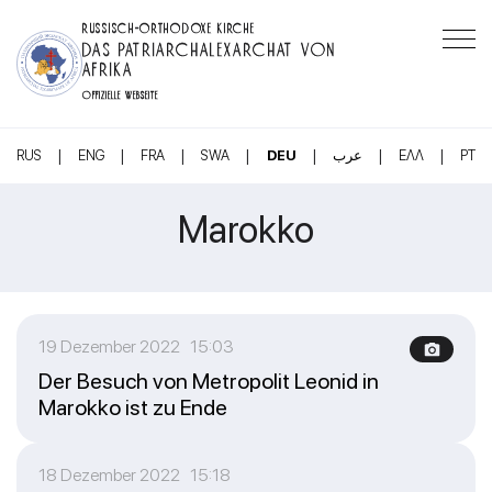
RUSSISCH-ORTHODOXE KIRCHE
DAS PATRIARCHALEXARCHAT VON
AFRIKA
OFFIZIELLE WEBSEITE
|
|
|
|
|
|
|
RUS
ENG
FRA
SWA
DEU
عرب
ΕΛΛ
PT
Marokko
19 Dezember 2022 15:03
Der Besuch von Metropolit Leonid in
Marokko ist zu Ende
18 Dezember 2022 15:18