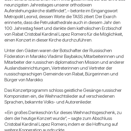
neunzigsten Jahrestages unserer orthodoxen
Auferstehungskirche stattfindet“, – betonte im Eingangswort
Metropolit Leonid, dessen Worte die TASS zitiert. Der Exarch
erinnerte, dass die Petruskathedrale auch in diesem Jahr den
100. Jahrestag feiert und dankte dem katholischen Erzbischof
von Rabat Cristobal Kardinal Lopez Romero für die Möglichkeit,
einen Konzert in dieser Kirche durchzuführen.
Unter den Gästen waren der Botschafter der Russischen
Föderation in Marokko Vladimir Baybakov, Mitarbeiterinnen und
Mitarbeiter der russischen diplomatischen Mission und anderer
Auslandseinrichtungen, Vertreterinnen und Vertreter der
russischsprachigen Gemeinde von Rabat, Bürgerinnen und
Bürger von Marokko.
Das Konzertprogramm schloss geistliche Gesänge russischer
Komponisten ein, die Weihnachtslieder auf verschiedenen
Sprachen, bekannte Volks- und Autorenlieder.
«Ein großes Dankeschön für dieses Weihnachtsgeschenk, zu
dem der heutige Konzert wurde“, – sagte zum Abschluss
Cristobal Kardinal Lopez Romero, indem er die Hoffnung auf
weitere Kooperation ausdruckte.