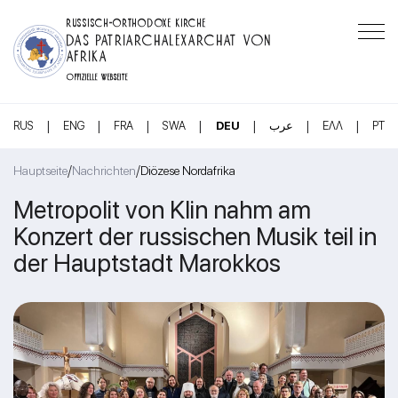
RUSSISCH-ORTHODOXE KIRCHE
DAS PATRIARCHALEXARCHAT VON
AFRIKA
OFFIZIELLE WEBSEITE
|
|
|
|
|
|
|
RUS
ENG
FRA
SWA
DEU
عرب
ΕΛΛ
PT
/
/
Hauptseite
Nachrichten
Diözese Nordafrika
Metropolit von Klin nahm am
Konzert der russischen Musik teil in
der Hauptstadt Marokkos