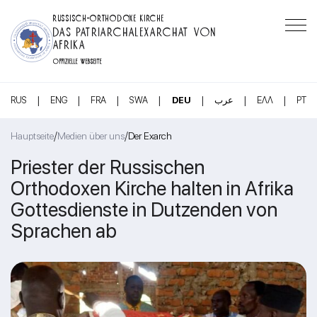
RUSSISCH-ORTHODOXE KIRCHE
DAS PATRIARCHALEXARCHAT VON
AFRIKA
OFFIZIELLE WEBSEITE
|
|
|
|
|
|
|
RUS
ENG
FRA
SWA
DEU
عرب
ΕΛΛ
PT
/
/
Hauptseite
Medien über uns
Der Exarch
Priester der Russischen
Orthodoxen Kirche halten in Afrika
Gottesdienste in Dutzenden von
Sprachen ab