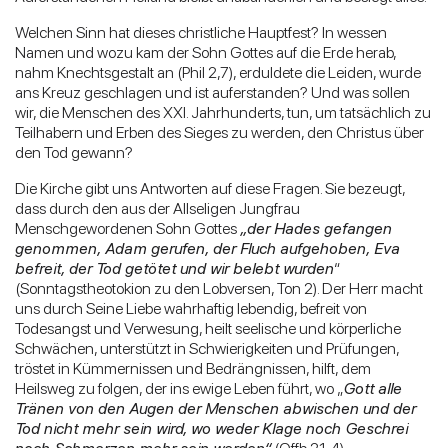
Welchen Sinn hat dieses christliche Hauptfest? In wessen
Namen und wozu kam der Sohn Gottes auf die Erde herab,
nahm Knechtsgestalt an (Phil 2,7), erduldete die Leiden, wurde
ans Kreuz geschlagen und ist auferstanden? Und was sollen
wir, die Menschen des XXI. Jahrhunderts, tun, um tatsächlich zu
Teilhabern und Erben des Sieges zu werden, den Christus über
den Tod gewann?
Die Kirche gibt uns Antworten auf diese Fragen. Sie bezeugt,
dass durch den aus der Allseligen Jungfrau
Menschgewordenen Sohn Gottes
„der Hades gefangen
genommen, Adam gerufen, der Fluch aufgehoben, Eva
befreit, der Tod getötet und wir belebt wurden
“
(Sonntagstheotokion zu den Lobversen, Ton 2). Der Herr macht
uns durch Seine Liebe wahrhaftig lebendig, befreit von
Todesangst und Verwesung, heilt seelische und körperliche
Schwächen, unterstützt in Schwierigkeiten und Prüfungen,
tröstet in Kümmernissen und Bedrängnissen, hilft, dem
Heilsweg zu folgen, der ins ewige Leben führt, wo „
Gott alle
Tränen von den Augen der Menschen abwischen und der
Tod nicht mehr sein wird, wo weder Klage noch Geschrei