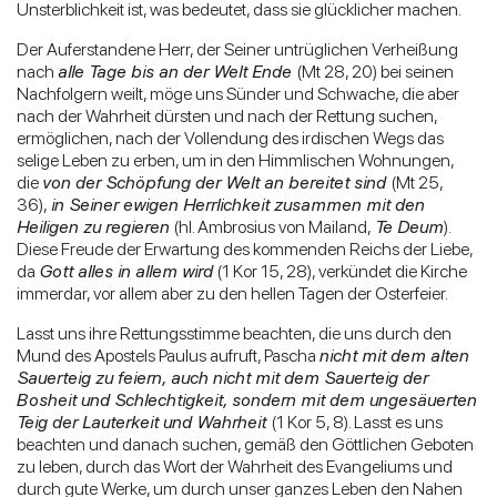
Unsterblichkeit ist, was bedeutet, dass sie glücklicher machen.
Der Auferstandene Herr, der Seiner untrüglichen Verheißung
nach
alle Tage bis an der Welt Ende
(Mt 28, 20) bei seinen
Nachfolgern weilt, möge uns Sünder und Schwache, die aber
nach der Wahrheit dürsten und nach der Rettung suchen,
ermöglichen, nach der Vollendung des irdischen Wegs das
selige Leben zu erben, um in den Himmlischen Wohnungen,
die
von der Schöpfung der Welt an bereitet sind
(Mt 25,
36),
in Seiner ewigen Herrlichkeit zusammen mit den
Heiligen zu regieren
(hl. Ambrosius von Mailand,
Te Deum
).
Diese Freude der Erwartung des kommenden Reichs der Liebe,
da
Gott alles in allem wird
(1 Kor 15, 28), verkündet die Kirche
immerdar, vor allem aber zu den hellen Tagen der Osterfeier.
Lasst uns ihre Rettungsstimme beachten, die uns durch den
Mund des Apostels Paulus aufruft, Pascha
nicht mit dem alten
Sauerteig zu feiern, auch nicht mit dem Sauerteig der
Bosheit und Schlechtigkeit, sondern mit dem ungesäuerten
Teig der Lauterkeit und Wahrheit
(1 Kor 5, 8). Lasst es uns
beachten und danach suchen, gemäß den Göttlichen Geboten
zu leben, durch das Wort der Wahrheit des Evangeliums und
durch gute Werke, um durch unser ganzes Leben den Nahen