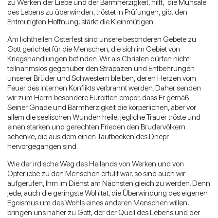
zu Werken der Liebe und der Barmherzigkeit, hilft, die Mühsale
des Lebens zu überwinden, tröstet in Prüfungen, gibt den
Entmutigten Hoffnung, stärkt die Kleinmütigen.
Am lichthellen Osterfest sind unsere besonderen Gebete zu
Gott gerichtet für die Menschen, die sich im Gebiet von
Kriegshandlungen befinden. Wir als Christen dürfen nicht
teilnahmslos gegenüber den Strapazen und Entbehrungen
unserer Brüder und Schwestern bleiben, deren Herzen vom
Feuer des internen Konflikts verbrannt werden. Daher senden
wir zum Herrn besondere Fürbitten empor, dass Er gemäß
Seiner Gnade und Barmherzigkeit die körperlichen, aber vor
allem die seelischen Wunden heile, jegliche Trauer tröste und
einen starken und gerechten Frieden den Brudervölkern
schenke, die aus dem einen Taufbecken des Dnepr
hervorgegangen sind.
Wie der irdische Weg des Heilands von Werken und von
Opferliebe zu den Menschen erfüllt war, so sind auch wir
aufgerufen, Ihm im Dienst am Nächsten gleich zu werden. Denn
jede, auch die geringste Wohltat, die Überwindung des eigenen
Egoismus um des Wohls eines anderen Menschen willen,
bringen uns näher zu Gott, der der Quell des Lebens und der