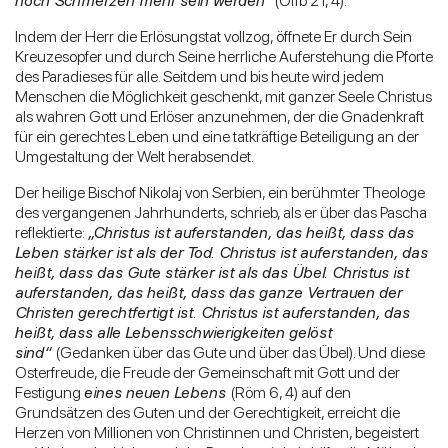
noch Schmerzen mehr sein werden“
(Offb 21, 4).
Indem der Herr die Erlösungstat vollzog, öffnete Er durch Sein
Kreuzesopfer und durch Seine herrliche Auferstehung die Pforte
des Paradieses für alle. Seitdem und bis heute wird jedem
Menschen die Möglichkeit geschenkt, mit ganzer Seele Christus
als wahren Gott und Erlöser anzunehmen, der die Gnadenkraft
für ein gerechtes Leben und eine tatkräftige Beteiligung an der
Umgestaltung der Welt herabsendet.
Der heilige Bischof Nikolaj von Serbien, ein berühmter Theologe
des vergangenen Jahrhunderts, schrieb, als er über das Pascha
reflektierte:
„Christus ist auferstanden, das heißt, dass das
Leben stärker ist als der Tod. Christus ist auferstanden, das
heißt, dass das Gute stärker ist als das Übel. Christus ist
auferstanden, das heißt, dass das ganze Vertrauen der
Christen gerechtfertigt ist. Christus ist auferstanden, das
heißt, dass alle Lebensschwierigkeiten gelöst
sind“
(Gedanken über das Gute und über das Übel). Und diese
Osterfreude, die Freude der Gemeinschaft mit Gott und der
Festigung
eines neuen Lebens
(Röm 6, 4) auf den
Grundsätzen des Guten und der Gerechtigkeit, erreicht die
Herzen von Millionen von Christinnen und Christen, begeistert