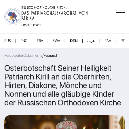
RUSSISCH-ORTHODOXE KIRCHE
DAS PATRIARCHALEXARCHAT VON
AFRIKA
OFFIZIELLE WEBSEITE
|
|
|
|
|
|
|
RUS
ENG
FRA
SWA
DEU
عرب
ΕΛΛ
PT
/
/
Hauptseite
Dokumente
Patriarch
Osterbotschaft Seiner Heiligkeit
Patriarch Kirill an die Oberhirten,
Hirten, Diakone, Mönche und
Nonnen und alle gläubige Kinder
der Russischen Orthodoxen Kirche