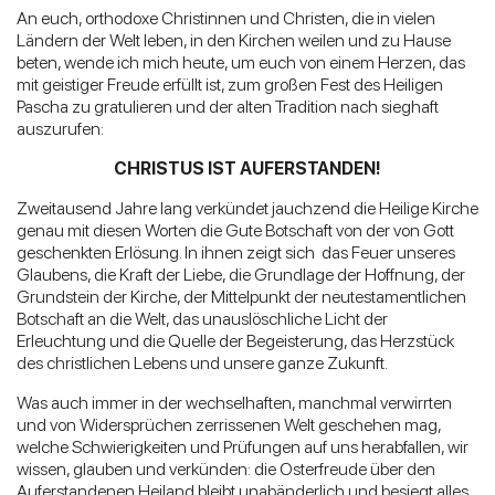
An euch, orthodoxe Christinnen und Christen, die in vielen
Ländern der Welt leben, in den Kirchen weilen und zu Hause
beten, wende ich mich heute, um euch von einem Herzen, das
mit geistiger Freude erfüllt ist, zum großen Fest des Heiligen
Pascha zu gratulieren und der alten Tradition nach sieghaft
auszurufen:
CHRISTUS IST AUFERSTANDEN!
Zweitausend Jahre lang verkündet jauchzend die Heilige Kirche
genau mit diesen Worten die Gute Botschaft von der von Gott
geschenkten Erlösung. In ihnen zeigt sich das Feuer unseres
Glaubens, die Kraft der Liebe, die Grundlage der Hoffnung, der
Grundstein der Kirche, der Mittelpunkt der neutestamentlichen
Botschaft an die Welt, das unauslöschliche Licht der
Erleuchtung und die Quelle der Begeisterung, das Herzstück
des christlichen Lebens und unsere ganze Zukunft.
Was auch immer in der wechselhaften, manchmal verwirrten
und von Widersprüchen zerrissenen Welt geschehen mag,
welche Schwierigkeiten und Prüfungen auf uns herabfallen, wir
wissen, glauben und verkünden: die Osterfreude über den
Auferstandenen Heiland bleibt unabänderlich und besiegt alles.