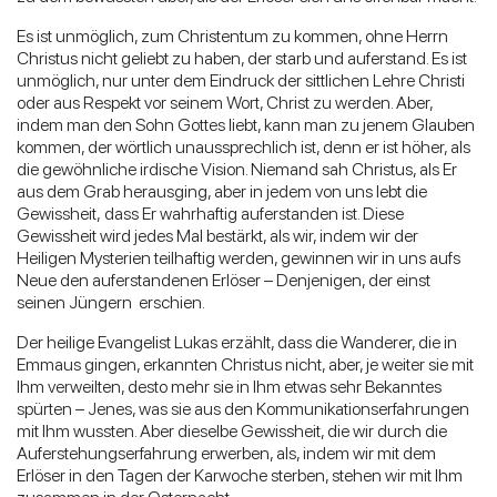
Es ist unmöglich, zum Christentum zu kommen, ohne Herrn
Christus nicht geliebt zu haben, der starb und auferstand. Es ist
unmöglich, nur unter dem Eindruck der sittlichen Lehre Christi
oder aus Respekt vor seinem Wort, Christ zu werden. Aber,
indem man den Sohn Gottes liebt, kann man zu jenem Glauben
kommen, der wörtlich unaussprechlich ist, denn er ist höher, als
die gewöhnliche irdische Vision. Niemand sah Christus, als Er
aus dem Grab herausging, aber in jedem von uns lebt die
Gewissheit, dass Er wahrhaftig auferstanden ist. Diese
Gewissheit wird jedes Mal bestärkt, als wir, indem wir der
Heiligen Mysterien teilhaftig werden, gewinnen wir in uns aufs
Neue den auferstandenen Erlöser – Denjenigen, der einst
seinen Jüngern erschien.
Der heilige Evangelist Lukas erzählt, dass die Wanderer, die in
Emmaus gingen, erkannten Christus nicht, aber, je weiter sie mit
Ihm verweilten, desto mehr sie in Ihm etwas sehr Bekanntes
spürten – Jenes, was sie aus den Kommunikationserfahrungen
mit Ihm wussten. Aber dieselbe Gewissheit, die wir durch die
Auferstehungserfahrung erwerben, als, indem wir mit dem
Erlöser in den Tagen der Karwoche sterben, stehen wir mit Ihm