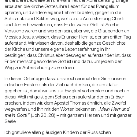
an, andere bezweifelten die Wahrheit der Auferstehung. Einige
erbauten die Kirche Gottes, ihre Leben für das Evangelium
opferten, und andere eigene Lehren bildeten, gingen in die
Schismata und Sekten weg, weil sie die Auferstehung Christi
und Jenes bezweifelten, dass Er der wahre Gott ist. Solche
Versuche waren und werden sein, aber wir, die Glaubenden an
Messias Jesus, wissen, dass Er unser Herr ist, der am dritten Tag
auferstand. Wir wissen davon, deshalb die ganze Geschichte
der Kirche und unsere eigene Lebenserfahrung in ihr
bestätigen, dass Christus ebendeswegen auferstanden ist, dass
Er der menschgewordene Gott ist und dazu, um jedem den
Weg zur Auferstehung zu eröffnen.
In diesen Ostertagen lasst uns noch einmal dem Sinn unserer
irdischen Existenz als der Zeit nachdenken, die uns dafür
gegeben ist, damit wir uns zur Ewigkeit vorbereiten und noch in
dieser Welt mit geistigem Schau den auferstandenen Erlöser
ersehen, indem wir, dem Apostel Thomas ähnlich, alle Zweifel
wegwerfen und Ihn mit den Worten bekennen: „
Mein Herr und
mein Gott!“
(Joh 20, 28)
–
mit ganzem Herzen und mit ganzer
Seele.
Ich gratuliere allen gläubigen Kindern der Russischen