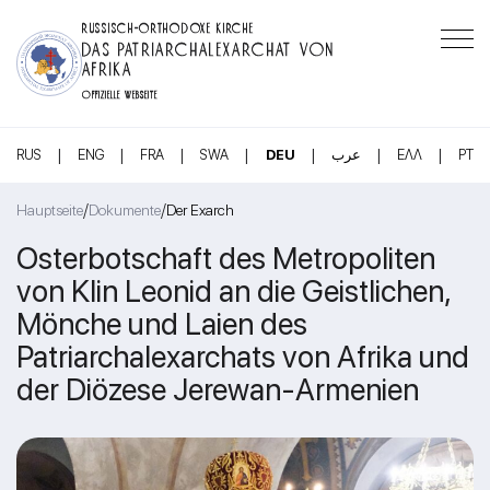
RUSSISCH-ORTHODOXE KIRCHE
DAS PATRIARCHALEXARCHAT VON
AFRIKA
OFFIZIELLE WEBSEITE
|
|
|
|
|
|
|
RUS
ENG
FRA
SWA
DEU
عرب
ΕΛΛ
PT
/
/
Hauptseite
Dokumente
Der Exarch
Osterbotschaft des Metropoliten
von Klin Leonid an die Geistlichen,
Mönche und Laien des
Patriarchalexarchats von Afrika und
der Diözese Jerewan-Armenien