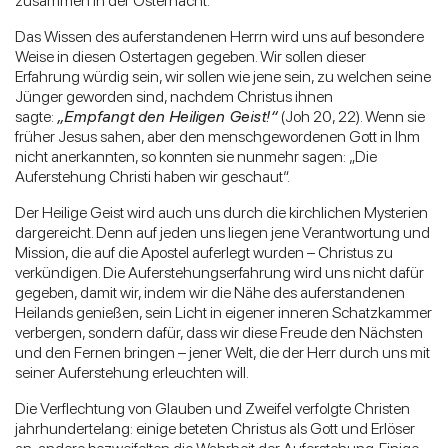
zusammen in der Osternacht.
Das Wissen des auferstandenen Herrn wird uns auf besondere
Weise in diesen Ostertagen gegeben. Wir sollen dieser
Erfahrung würdig sein, wir sollen wie jene sein, zu welchen seine
Jünger geworden sind, nachdem Christus ihnen
sagte:
„Empfangt den Heiligen Geist!“
(Joh 20, 22). Wenn sie
früher Jesus sahen, aber den menschgewordenen Gott in Ihm
nicht anerkannten, so konnten sie nunmehr sagen: „Die
Auferstehung Christi haben wir geschaut“.
Der Heilige Geist wird auch uns durch die kirchlichen Mysterien
dargereicht. Denn auf jeden uns liegen jene Verantwortung und
Mission, die auf die Apostel auferlegt wurden – Christus zu
verkündigen. Die Auferstehungserfahrung wird uns nicht dafür
gegeben, damit wir, indem wir die Nähe des auferstandenen
Heilands genießen, sein Licht in eigener inneren Schatzkammer
verbergen, sondern dafür, dass wir diese Freude den Nächsten
und den Fernen bringen – jener Welt, die der Herr durch uns mit
seiner Auferstehung erleuchten will.
Die Verflechtung von Glauben und Zweifel verfolgte Christen
jahrhundertelang: einige beteten Christus als Gott und Erlöser