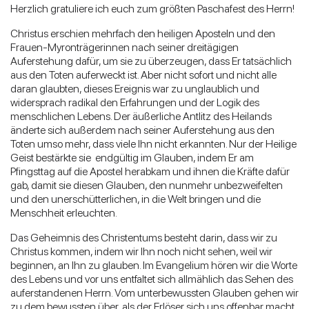
Herzlich gratuliere ich euch zum größten Paschafest des Herrn!
Christus erschien mehrfach den heiligen Aposteln und den
Frauen-Myronträgerinnen nach seiner dreitägigen
Auferstehung dafür, um sie zu überzeugen, dass Er tatsächlich
aus den Toten auferweckt ist. Aber nicht sofort und nicht alle
daran glaubten, dieses Ereignis war zu unglaublich und
widersprach radikal den Erfahrungen und der Logik des
menschlichen Lebens. Der äußerliche Antlitz des Heilands
änderte sich außerdem nach seiner Auferstehung aus den
Toten umso mehr, dass viele Ihn nicht erkannten. Nur der Heilige
Geist bestärkte sie endgültig im Glauben, indem Er am
Pfingsttag auf die Apostel herabkam und ihnen die Kräfte dafür
gab, damit sie diesen Glauben, den nunmehr unbezweifelten
und den unerschütterlichen, in die Welt bringen und die
Menschheit erleuchten.
Das Geheimnis des Christentums besteht darin, dass wir zu
Christus kommen, indem wir Ihn noch nicht sehen, weil wir
beginnen, an Ihn zu glauben. Im Evangelium hören wir die Worte
des Lebens und vor uns entfaltet sich allmählich das Sehen des
auferstandenen Herrn. Vom unterbewussten Glauben gehen wir
zu dem bewussten über, als der Erlöser sich uns offenbar macht.