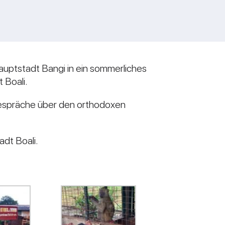
uptstadt Bangi in ein sommerliches
 Boali.
e Gespräche über den orthodoxen
adt Boali.