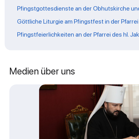
Pfingstgottesdienste an der Obhutskirche und a
Göttliche Liturgie am Pfingstfest in der Pfarr
Pfingstfeierlichkeiten an der Pfarrei des hl. Ja
Medien über uns