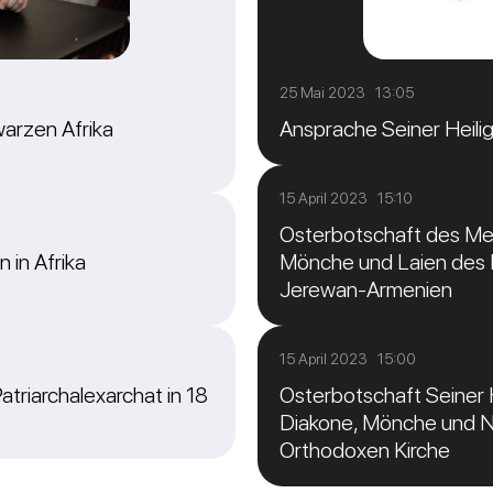
25 Mai 2023 13:05
warzen Afrika
Ansprache Seiner Heiligke
15 April 2023 15:10
Osterbotschaft des Metr
 in Afrika
Mönche und Laien des P
Jerewan-Armenien
15 April 2023 15:00
atriarchalexarchat in 18
Osterbotschaft Seiner Hei
Diakone, Mönche und No
Orthodoxen Kirche