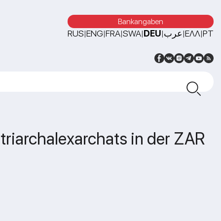
Bankangaben
RUS
ENG
FRA
SWA
DEU
عرب
ΕΛΛ
PT
|
|
|
|
|
|
|
triarchalexarchats in der ZAR