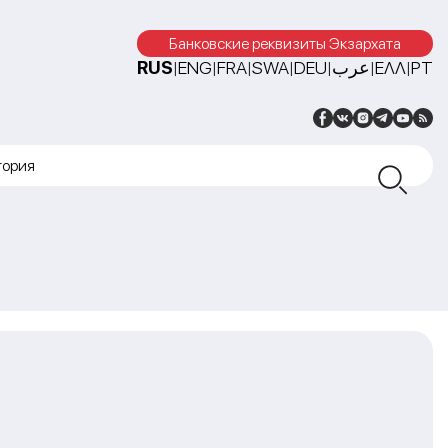
Банковские реквизиты Экзархата
RUS
ENG
FRA
SWA
DEU
عرب
ΕΛΛ
PT
|
|
|
|
|
|
|
тория