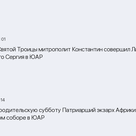
:01
Святой Троицы митрополит Константин совершил 
о Сергия в ЮАР
:14
родительскую субботу Патриарший экзарх Африки
ом соборе в ЮАР