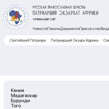
РУССКАЯ ПРАВОСЛАВНАЯ ЦЕРКОВЬ
ПАТРИАРШИЙ ЭКЗАРХАТ АФРИКИ
ОФИЦИАЛЬНЫЙ САЙТ
Новости
Помочь
Документы
Пресса о нас
Вид
Cвятейший Патриарх
Патриарший Экзарх Африки
Се
Кения
Мадагаскар
Бурунди
Того