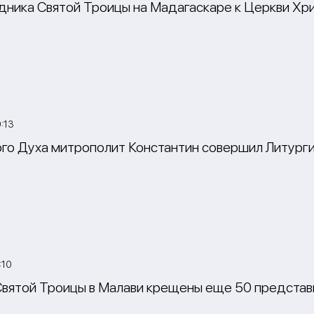
здника Святой Троицы на Мадагаскаре к Церкви Х
:13
ого Духа митрополит Константин совершил Литург
:10
Святой Троицы в Малави крещены еще 50 предста