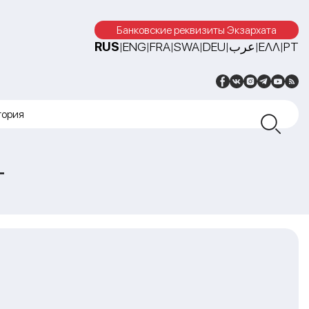
Банковские реквизиты Экзархата
RUS
ENG
FRA
SWA
DEU
عرب
ΕΛΛ
PT
|
|
|
|
|
|
|
тория
т