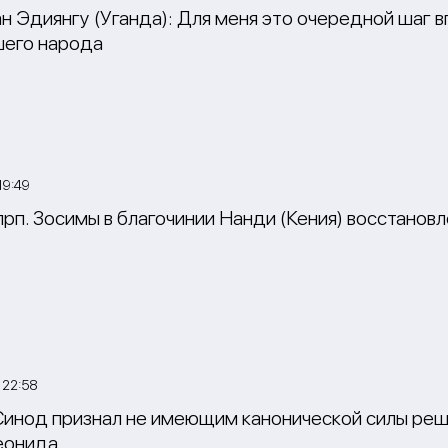
 Эдиянгу (Уганда): Для меня это очередной шаг в
шего народа
19:49
прп. Зосимы в благочинии Нанди (Кения) восстанов
 22:58
инод признал не имеющим канонической силы реш
еонида