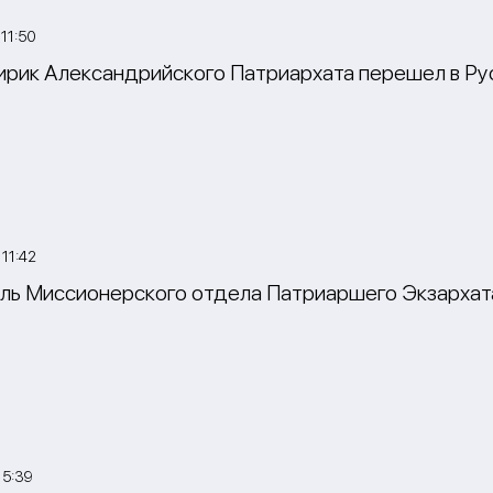
11:50
ирик Александрийского Патриархата перешел в Р
11:42
ь Миссионерского отдела Патриаршего Экзархата
15:39