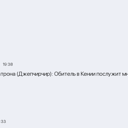
3 19:38
трона (Джепчирчир): Обитель в Кении послужит м
:33