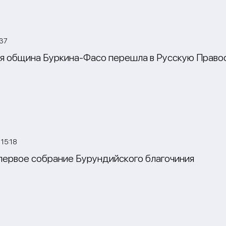
:37
я община Буркина-Фасо перешла в Русскую Право
15:18
первое собрание Бурундийского благочиния