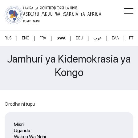
KANISA LA KIORTHODOKSI LA URUSI
ASKOFU MKUU WA ESARKIA YA AFRIKA
TOVUTI RASMI
|
|
|
|
|
|
|
RUS
ENG
FRA
SWA
DEU
عرب
ΕΛΛ
PT
Jamhuri ya Kidemokrasia ya
Kongo
Orodha ni tupu
Misri
Uganda
Wakuu Wa Nchi