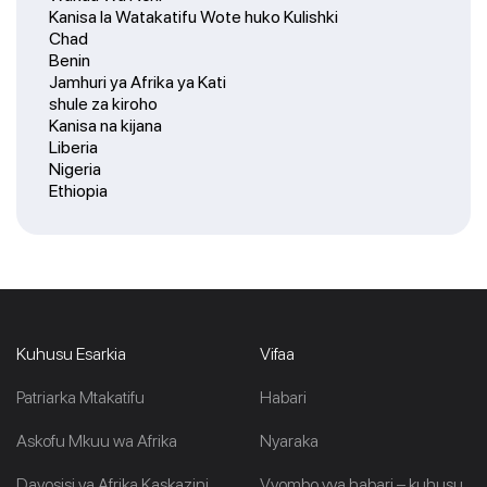
Kanisa la Watakatifu Wote huko Kulishki
Chad
Benin
Jamhuri ya Afrika ya Kati
shule za kiroho
Kanisa na kijana
Liberia
Nigeria
Ethiopia
Kuhusu Esarkia
Vifaa
Patriarka Mtakatifu
Habari
Askofu Mkuu wa Afrika
Nyaraka
Dayosisi ya Afrika Kaskazini
Vyombo vya habari – kuhusu