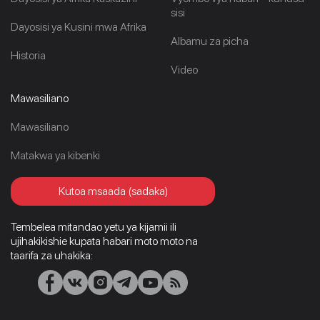
sisi
Dayosisi ya Kusini mwa Afrika
Albamu za picha
Historia
Video
Mawasiliano
Mawasiliano
Matakwa ya kibenki
Kutoa msaada (sadaka)
Tembelea mitandao yetu ya kijamii ili
ujihakikishie kupata habari moto moto na
taarifa za uhakika: