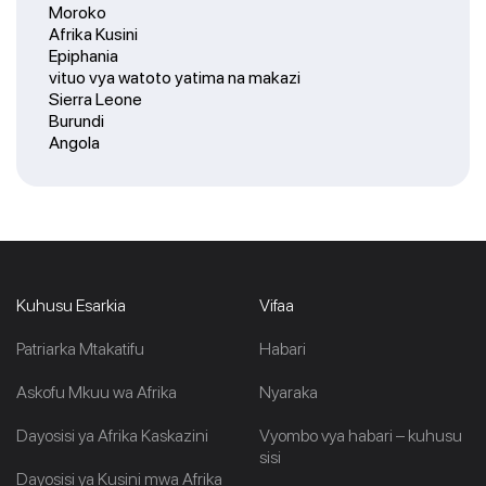
Moroko
Afrika Kusini
Epiphania
vituo vya watoto yatima na makazi
Sierra Leone
Burundi
Angola
Kuhusu Esarkia
Vifaa
Patriarka Mtakatifu
Habari
Askofu Mkuu wa Afrika
Nyaraka
Dayosisi ya Afrika Kaskazini
Vyombo vya habari – kuhusu
sisi
Dayosisi ya Kusini mwa Afrika