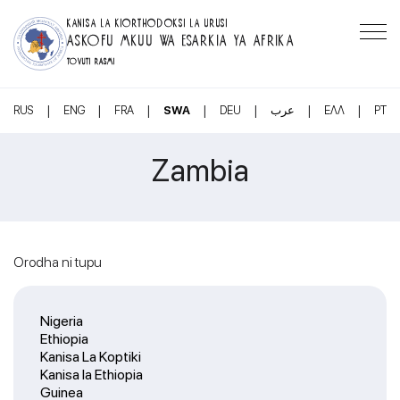
KANISA LA KIORTHODOKSI LA URUSI
ASKOFU MKUU WA ESARKIA YA AFRIKA
TOVUTI RASMI
|
|
|
|
|
|
|
RUS
ENG
FRA
SWA
DEU
عرب
ΕΛΛ
PT
Zambia
Orodha ni tupu
Nigeria
Ethiopia
Kanisa La Koptiki
Kanisa la Ethiopia
Guinea