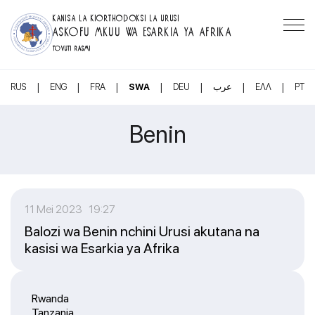
KANISA LA KIORTHODOKSI LA URUSI
ASKOFU MKUU WA ESARKIA YA AFRIKA
TOVUTI RASMI
|
|
|
|
|
|
|
RUS
ENG
FRA
SWA
DEU
عرب
ΕΛΛ
PT
Benin
11 Mei 2023 19:27
Balozi wa Benin nchini Urusi akutana na
kasisi wa Esarkia ya Afrika
Rwanda
Tanzania