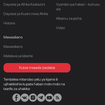
Dayosisi ya Afrika Kaskazini
Vyombo vya habari – kuhusu
sisi
Dayosisi ya Kusini mwa Afrika
Albamu za picha
Historia
Video
Mawasiliano
Mawasiliano
Matakwa ya kibenki
Kutoa msaada (sadaka)
Tembelea mitandao yetu ya kijamii ili
ujihakikishie kupata habari moto moto na
taarifa za uhakika: