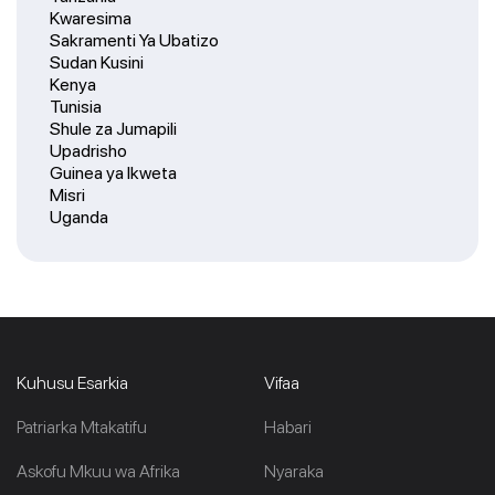
Kwaresima
Sakramenti Ya Ubatizo
Sudan Kusini
Kenya
Tunisia
Shule za Jumapili
Upadrisho
Guinea ya Ikweta
Misri
Uganda
Kuhusu Esarkia
Vifaa
Patriarka Mtakatifu
Habari
Askofu Mkuu wa Afrika
Nyaraka