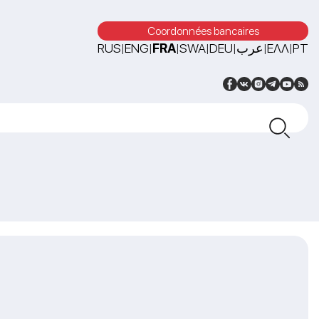
Coordonnées bancaires
RUS
ENG
FRA
SWA
DEU
عرب
ΕΛΛ
PT
|
|
|
|
|
|
|