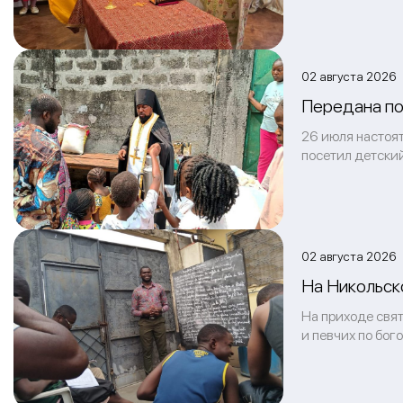
02 августа 2026 
Передана по
26 июля настоя
посетил детски
02 августа 2026 
На Никольско
На приходе свят
и певчих по бог