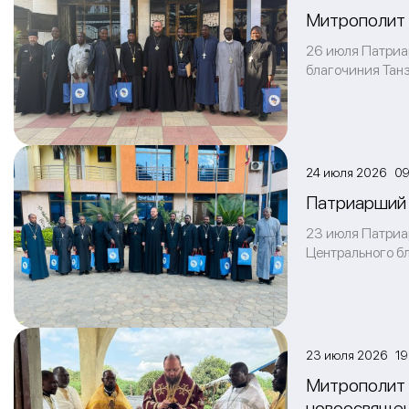
Митрополит 
26 июля Патриа
благочиния Тан
24 июля 2026 09
Патриарший 
23 июля Патриа
Центрального б
23 июля 2026 19
Митрополит 
новоосвяще