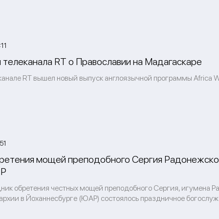
11
 телеканала RT о Православии на Мадагаскаре
канале RT вышел новый выпуск англоязычной программы Africa Wi
51
ретения мощей преподобного Сергия Радонежско
АР
здник обретения честных мощей преподобного Сергия, игумена 
архии в Йоханнесбурге (ЮАР) состоялось праздничное богослуж