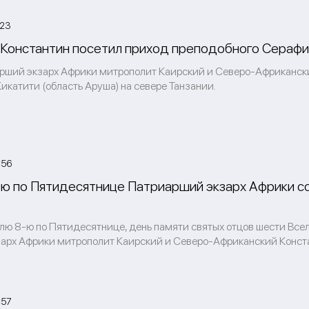
:23
Константин посетил приход преподобного Серафим
рший экзарх Африки митрополит Каирский и Северо-Африканск
 Кикатити (область Аруша) на севере Танзании.
:56
ю по Пятидесятнице Патриарший экзарх Африки с
лю 8-ю по Пятидесятнице, день памяти святых отцов шести Все
арх Африки митрополит Каирский и Северо-Африканский Констан
:57