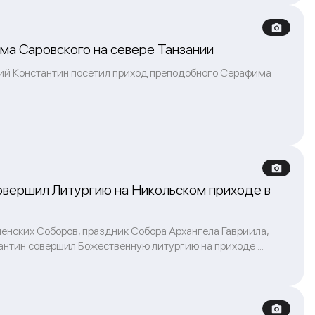
а Саровского на севере Танзании
ий Константин посетил приход преподобного Серафима
овершил Литургию на Никольском приходе в
ленских Соборов, праздник Собора Архангела Гавриила,
тин совершил Божественную литургию на приходе ...