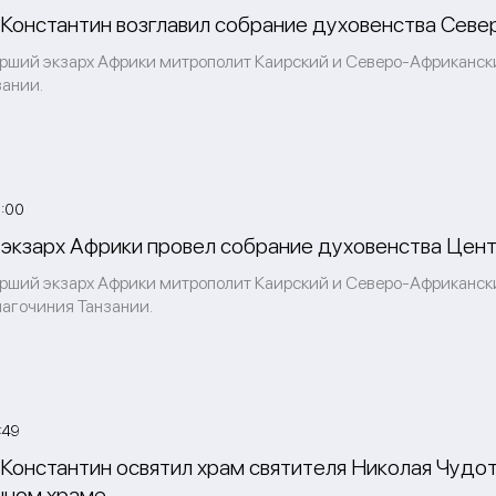
Константин возглавил собрание духовенства Север
рший экзарх Африки митрополит Каирский и Северо-Африкански
зании.
:00
экзарх Африки провел собрание духовенства Цент
рший экзарх Африки митрополит Каирский и Северо-Африкански
лагочиния Танзании.
:49
Константин освятил храм святителя Николая Чудот
нном храме