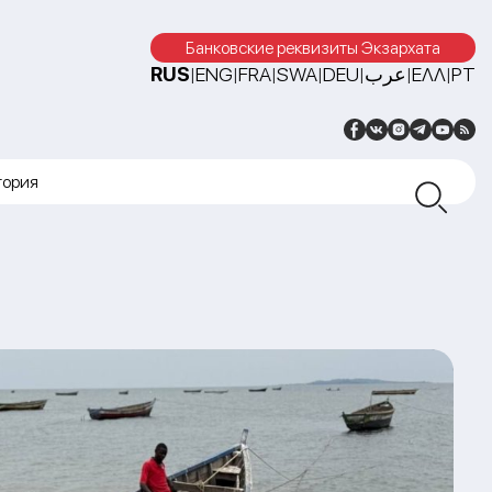
Банковские реквизиты Экзархата
RUS
ENG
FRA
SWA
DEU
عرب
ΕΛΛ
PT
|
|
|
|
|
|
|
тория