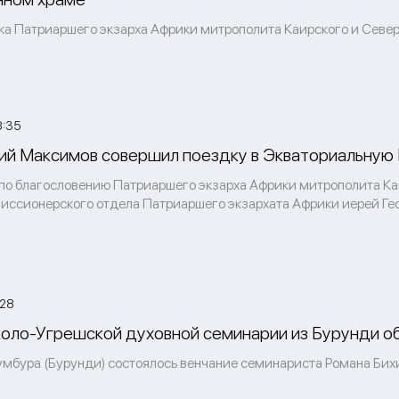
ка Патриаршего экзарха Африки митрополита Каирского и Север
8:35
ий Максимов совершил поездку в Экваториальную
я по благословению Патриаршего экзарха Африки митрополита К
иссионерского отдела Патриаршего экзархата Африки иерей Ге
:28
оло-Угрешской духовной семинарии из Бурунди об
жумбура (Бурунди) состоялось венчание семинариста Романа Бих