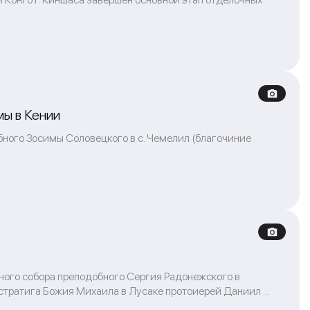
мы в Кении
ного Зосимы Соловецкого в с. Чемелил (благочиние
ного собора преподобного Сергия Радонежского в
тратига Божия Михаила в Лусаке протоиерей Даниил ...