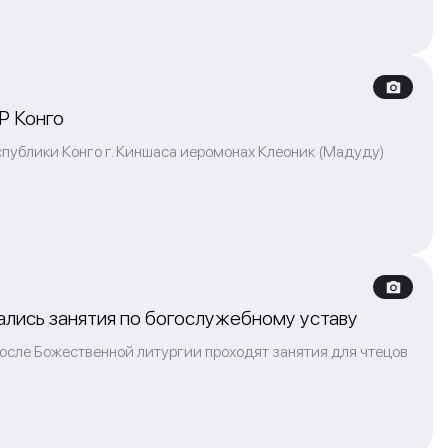
Р Конго
публики Конго г. Киншаса иеромонах Клеоник (Мадуду)
чались занятия по богослужебному уставу
после Божественной литургии проходят занятия для чтецов