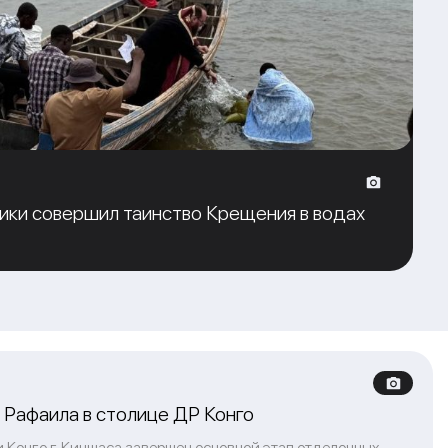
ики совершил таинство Крещения в водах
Рафаила в столице ДР Конго
 Конго г. Киншаса завершен основной этап отделочных