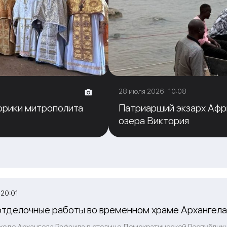
28 июля 2026 10:08
фрики митрополита
Патриарший экзарх Афр
озера Виктория
 20:01
тделочные работы во временном храме Архангела 
иходе Архангела Рафаила в столице Демократической Республики