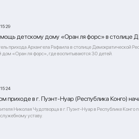
15:29
мощь детскому дому «Оран ля форс» в столице Д
тель прихода Архангела Рафаила в столице Демократической Рес
й дом «Оран ля форс», где воспитываются 30 детей.
15:24
м приходе в г. Пуэнт-Нуар (Республика Конго) на
ителя Николая Чудотворца в г. Пуэнт-Нуар в Республике Конго 
ослужебному уставу.