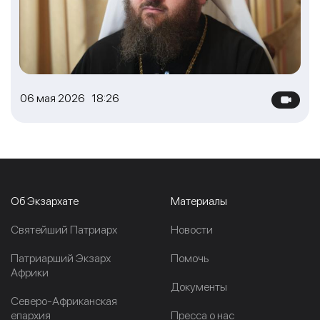
06 мая 2026 18:26
Об Экзархате
Материалы
Cвятейший Патриарх
Новости
Патриарший Экзарх
Помочь
Африки
Документы
Северо-Африканская
епархия
Пресса о нас