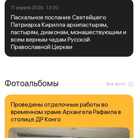
11 апреля 2026 13:00
Пасхальное послание Святейшего
Патриарха Кирилла архипастырям,
пастырям, диаконам, монашествующим и
всем верным чадам Русской
Православной Церкви
Фотоальбомы
Все фото
Проведены отделочные работы во
временном храме Архангела Рафаила в
столице ДР Конго