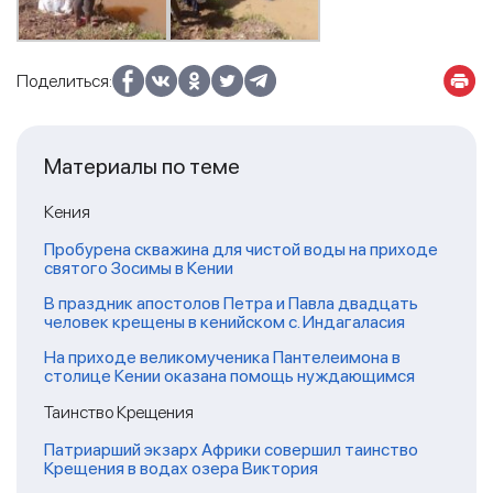
Поделиться:
Материалы по теме
Кения
Пробурена скважина для чистой воды на приходе
святого Зосимы в Кении
В праздник апостолов Петра и Павла двадцать
человек крещены в кенийском с. Индагаласия
На приходе великомученика Пантелеимона в
столице Кении оказана помощь нуждающимся
Таинство Крещения
Патриарший экзарх Африки совершил таинство
Крещения в водах озера Виктория