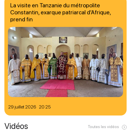
La visite en Tanzanie du métropolite
Constantin, exarque patriarcal d’Afrique,
prend fin
29 juillet 2026 20:25
Vidéos
Toutes les vidéos