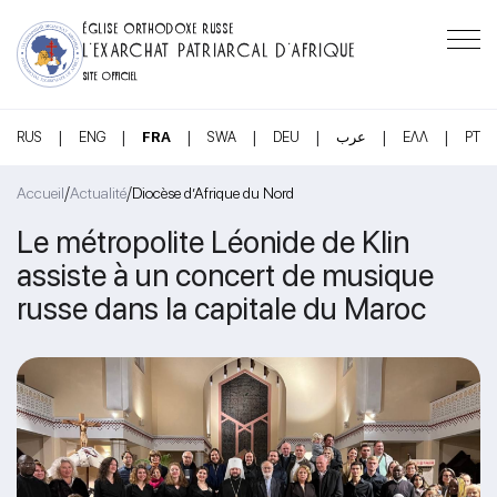
ÉGLISE ORTHODOXE RUSSE
L’EXARCHAT PATRIARCAL D’AFRIQUE
SITE OFFICIEL
|
|
|
|
|
|
|
RUS
ENG
FRA
SWA
DEU
عرب
ΕΛΛ
PT
/
/
Accueil
Actualité
Diocèse d’Afrique du Nord
Le métropolite Léonide de Klin
assiste à un concert de musique
russe dans la capitale du Maroc