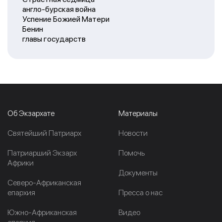
англо-бурская война
Успение Божией Матери
Бенин
главы государств
Об Экзархате
Материалы
Cвятейший Патриарх
Новости
Патриарший Экзарх
Помочь
Африки
Документы
Северо-Африканская
епархия
Пресса о нас
Южно-Африканская
Видео