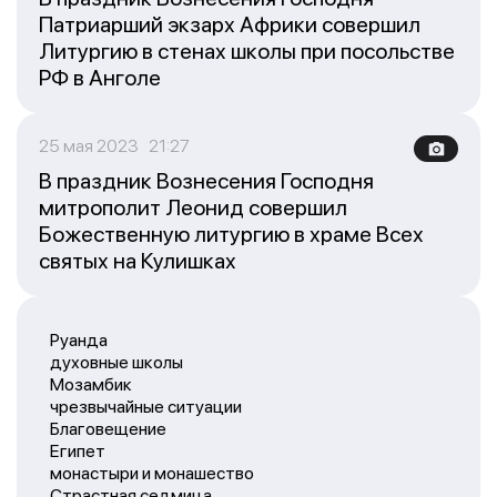
Патриарший экзарх Африки совершил
Литургию в стенах школы при посольстве
РФ в Анголе
25 мая 2023 21:27
В праздник Вознесения Господня
митрополит Леонид совершил
Божественную литургию в храме Всех
святых на Кулишках
Руанда
духовные школы
Мозамбик
чрезвычайные ситуации
Благовещение
Египет
монастыри и монашество
Страстная седмица