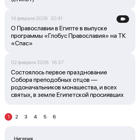
14 февраля 2026 20:41
О Православии в Египте в выпуске
программы «Глобус Православия» на ТК
«Спас»
02 февраля 2026 16:37
Состоялось первое празднование
Собора преподобных отцов —
родоначальников монашества, и всех
святых, в земле Египетской просиявших
1
2
3
4
5
6
Нигерия