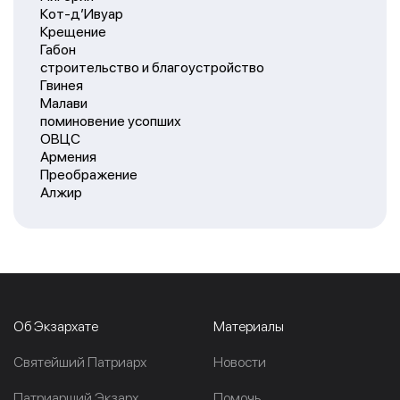
Кот-д’Ивуар
Крещение
Габон
строительство и благоустройство
Гвинея
Малави
поминовение усопших
ОВЦС
Армения
Преображение
Алжир
Об Экзархате
Материалы
Cвятейший Патриарх
Новости
Патриарший Экзарх
Помочь