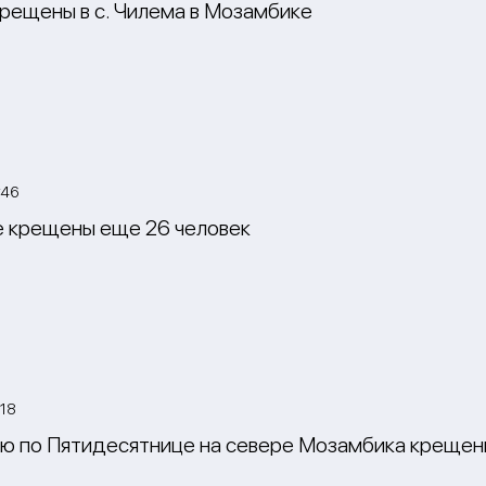
крещены в с. Чилема в Мозамбике
:46
 крещены еще 26 человек
:18
ю по Пятидесятнице на севере Мозамбика крещен