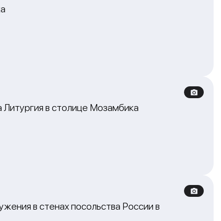
ка
а Литургия в столице Мозамбика
жения в стенах посольства России в