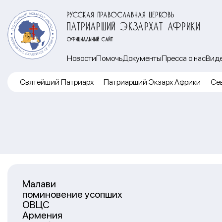
РУССКАЯ ПРАВОСЛАВНАЯ ЦЕРКОВЬ
ПАТРИАРШИЙ ЭКЗАРХАТ АФРИКИ
ОФИЦИАЛЬНЫЙ САЙТ
Новости
Помочь
Документы
Пресса о нас
Вид
Cвятейший Патриарх
Патриарший Экзарх Африки
Се
Малави
поминовение усопших
ОВЦС
Армения