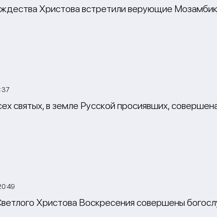
ждества Христова встретили верующие Мозамби
:37
ех святых, в земле Русской просиявших, совершен
20:49
Светлого Христова Воскресения совершены богослу