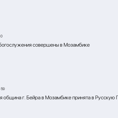
20
богослужения совершены в Мозамбике
:59
я община г. Бейра в Мозамбике принята в Русскую