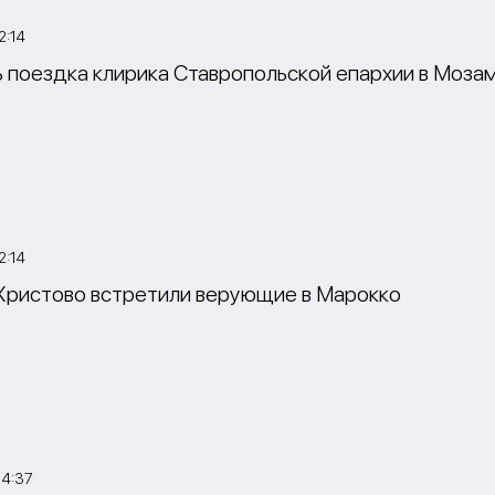
2:14
 поездка клирика Ставропольской епархии в Моза
2:14
ристово встретили верующие в Марокко
14:37