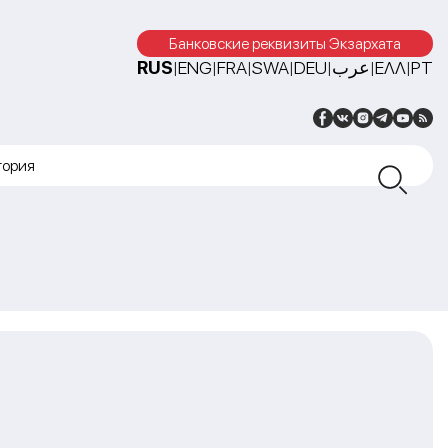
Банковские реквизиты Экзархата
RUS
ENG
FRA
SWA
DEU
عرب
ΕΛΛ
PT
|
|
|
|
|
|
|
тория