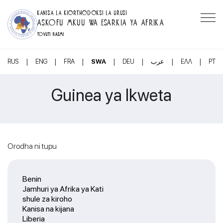
KANISA LA KIORTHODOKSI LA URUSI
ASKOFU MKUU WA ESARKIA YA AFRIKA
TOVUTI RASMI
|
|
|
|
|
|
|
RUS
ENG
FRA
SWA
DEU
عرب
ΕΛΛ
PT
Guinea ya Ikweta
Orodha ni tupu
Benin
Jamhuri ya Afrika ya Kati
shule za kiroho
Kanisa na kijana
Liberia