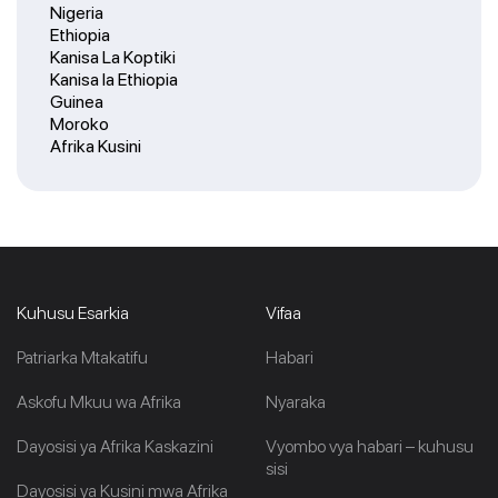
Nigeria
Ethiopia
Kanisa La Koptiki
Kanisa la Ethiopia
Guinea
Moroko
Afrika Kusini
Kuhusu Esarkia
Vifaa
Patriarka Mtakatifu
Habari
Askofu Mkuu wa Afrika
Nyaraka
Dayosisi ya Afrika Kaskazini
Vyombo vya habari – kuhusu
sisi
Dayosisi ya Kusini mwa Afrika