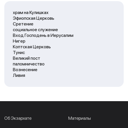
храм на Кулишках
Эфиопская Церковь
Сретение
социальное служение
Вход Господень в Иерусалим
Нигер
Коптская Церковь
Тунис
Великий пост
паломничество
Вознесение
Ливия
Об Экзархате
Материалы