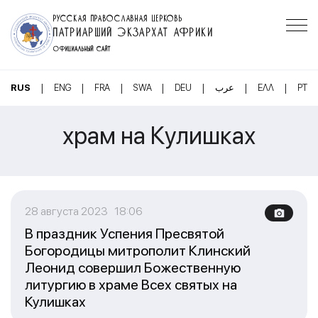
РУССКАЯ ПРАВОСЛАВНАЯ ЦЕРКОВЬ
ПАТРИАРШИЙ ЭКЗАРХАТ АФРИКИ
ОФИЦИАЛЬНЫЙ САЙТ
|
|
|
|
|
|
|
RUS
ENG
FRA
SWA
DEU
عرب
ΕΛΛ
PT
храм на Кулишках
28 августа 2023 18:06
В праздник Успения Пресвятой
Богородицы митрополит Клинский
Леонид совершил Божественную
литургию в храме Всех святых на
Кулишках