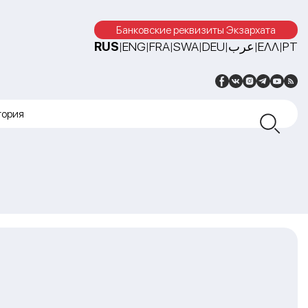
Банковские реквизиты Экзархата
RUS
ENG
FRA
SWA
DEU
عرب
ΕΛΛ
PT
|
|
|
|
|
|
|
тория