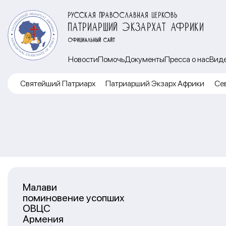
РУССКАЯ ПРАВОСЛАВНАЯ ЦЕРКОВЬ
ПАТРИАРШИЙ ЭКЗАРХАТ АФРИКИ
ОФИЦИАЛЬНЫЙ САЙТ
Новости
Помочь
Документы
Пресса о нас
Вид
Cвятейший Патриарх
Патриарший Экзарх Африки
Се
Малави
поминовение усопших
ОВЦС
Армения