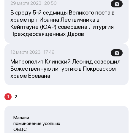
29 марта 2023 20:50
В среду 5-й седмицы Великого поста в
храме прп. Иоанна Лествичника в
Кейптауне (ЮАР) совершена Литургия
Преждеосвященных Даров
12 марта 2023 17:48
Митрополит Клинский Леонид совершил
Божественную литургию в Покровском
храме Еревана
1
2
Малави
поминовение усопших
ОВЦС