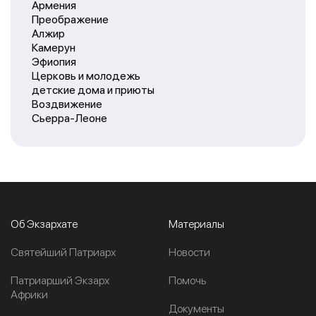
Армения
Преображение
Алжир
Камерун
Эфиопия
Церковь и молодежь
детские дома и приюты
Воздвижение
Сьерра-Леоне
Об Экзархате
Материалы
Cвятейший Патриарх
Новости
Патриарший Экзарх
Помочь
Африки
Документы