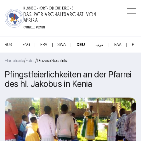
RUSSISCH-ORTHODOXE KIRCHE
DAS PATRIARCHALEXARCHAT VON
AFRIKA
OFFIZIELLE WEBSEITE
|
|
|
|
|
|
|
RUS
ENG
FRA
SWA
DEU
عرب
ΕΛΛ
PT
/
/
Hauptseite
Fotos
Diözese Südafrika
Pfingstfeierlichkeiten an der Pfarrei
des hl. Jakobus in Kenia