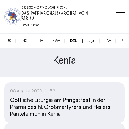
RUSSISCH-ORTHODOXE KIRCHE
DAS PATRIARCHALEXARCHAT VON
AFRIKA
OFFIZIELLE WEBSEITE
|
|
|
|
|
|
|
RUS
ENG
FRA
SWA
DEU
عرب
ΕΛΛ
PT
Kenia
08 August 2023 11:52
Göttliche Liturgie am Pfingstfest in der
Pfarrei des hl. Großmärtyrers und Heilers
Panteleimon in Kenia