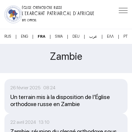
ÉGLISE ORTHODOXE RUSSE
L’EXARCHAT PATRIARCAL D’AFRIQUE
SITE OFFICIEL
|
|
|
|
|
|
|
RUS
ENG
FRA
SWA
DEU
عرب
ΕΛΛ
PT
Zambie
26 février 2025 08:24
Un terrain mis à la disposition de l’Église
orthodoxe russe en Zambie
22 avril 2024 13:10
Zambie: réunion du clergé orthodoxe sous