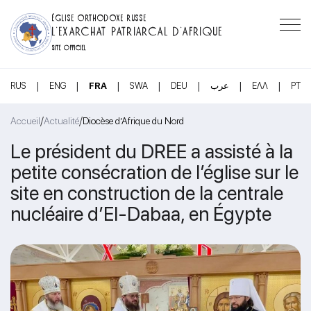
ÉGLISE ORTHODOXE RUSSE
L’EXARCHAT PATRIARCAL D’AFRIQUE
SITE OFFICIEL
|
|
|
|
|
|
|
RUS
ENG
FRA
SWA
DEU
عرب
ΕΛΛ
PT
/
/
Accueil
Actualité
Diocèse d’Afrique du Nord
Le président du DREE a assisté à la
petite consécration de l’église sur le
site en construction de la centrale
nucléaire d’El-Dabaa, en Égypte