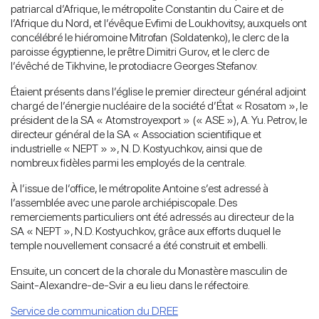
patriarcal d’Afrique, le métropolite Constantin du Caire et de
l’Afrique du Nord, et l’évêque Evfimi de Loukhovitsy, auxquels ont
concélébré le hiéromoine Mitrofan (Soldatenko), le clerc de la
paroisse égyptienne, le prêtre Dimitri Gurov, et le clerc de
l’évêché de Tikhvine, le protodiacre Georges Stefanov.
Étaient présents dans l’église le premier directeur général adjoint
chargé de l’énergie nucléaire de la société d’État « Rosatom », le
président de la SA « Atomstroyexport » (« ASE »), A. Yu. Petrov, le
directeur général de la SA « Association scientifique et
industrielle « NEPT » », N. D. Kostyuchkov, ainsi que de
nombreux fidèles parmi les employés de la centrale.
À l’issue de l’office, le métropolite Antoine s’est adressé à
l’assemblée avec une parole archiépiscopale. Des
remerciements particuliers ont été adressés au directeur de la
SA « NEPT », N.D. Kostyuchkov, grâce aux efforts duquel le
temple nouvellement consacré a été construit et embelli.
Ensuite, un concert de la chorale du Monastère masculin de
Saint-Alexandre-de-Svir a eu lieu dans le réfectoire.
Service de communication du DREE