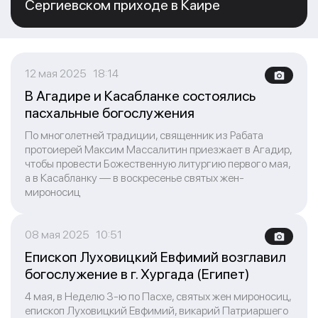
Сергиевском приходе в Каире
12 мая 2025 18:14
В Агадире и Касабланке состоялись
пасхальные богослужения
По многолетней традиции, священник из Рабата
протоиерей Максим Массалитин приезжает в Агадир,
чтобы провести Божественную литургию первого мая,
а в Касабланку — в воскресенье святых жен-
мироносиц
08 мая 2025 10:51
Епископ Луховицкий Евфимий возглавил
богослужение в г. Хургада (Египет)
4 мая, в Неделю 3-ю по Пасхе, святых жен мироносиц,
епископ Луховицкий Евфимий, викарий Патриаршего