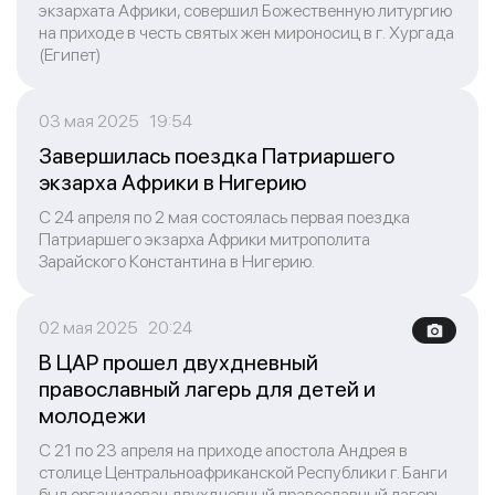
экзархата Африки, совершил Божественную литургию
на приходе в честь святых жен мироносиц в г. Хургада
(Египет)
03 мая 2025 19:54
Завершилась поездка Патриаршего
экзарха Африки в Нигерию
С 24 апреля по 2 мая состоялась первая поездка
Патриаршего экзарха Африки митрополита
Зарайского Константина в Нигерию.
02 мая 2025 20:24
В ЦАР прошел двухдневный
православный лагерь для детей и
молодежи
С 21 по 23 апреля на приходе апостола Андрея в
столице Центральноафриканской Республики г. Банги
был организован двухдневный православный лагерь