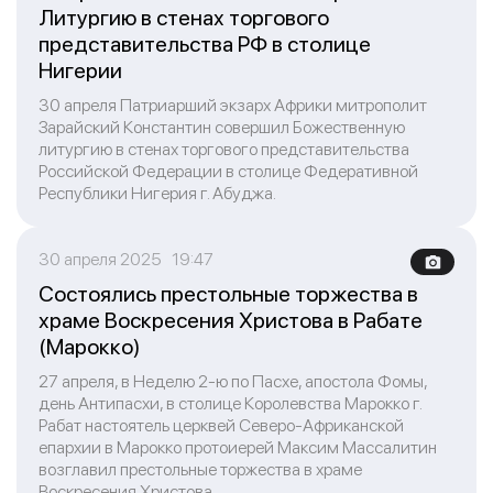
Литургию в стенах торгового
представительства РФ в столице
Нигерии
30 апреля Патриарший экзарх Африки митрополит
Зарайский Константин совершил Божественную
литургию в стенах торгового представительства
Российской Федерации в столице Федеративной
Республики Нигерия г. Абуджа.
30 апреля 2025 19:47
Состоялись престольные торжества в
храме Воскресения Христова в Рабате
(Марокко)
27 апреля, в Неделю 2-ю по Пасхе, апостола Фомы,
день Антипасхи, в столице Королевства Марокко г.
Рабат настоятель церквей Северо-Африканской
епархии в Марокко протоиерей Максим Массалитин
возглавил престольные торжества в храме
Воскресения Христова.