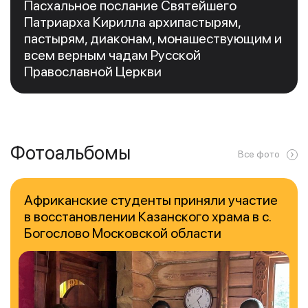
Пасхальное послание Святейшего
Патриарха Кирилла архипастырям,
пастырям, диаконам, монашествующим и
всем верным чадам Русской
Православной Церкви
Фотоальбомы
Все фото
Африканские студенты приняли участие
в восстановлении Казанского храма в с.
Богослово Московской области