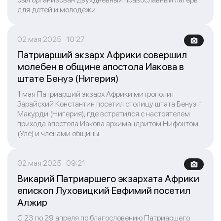
для детей и молодежи.
02 мая 2025 10:27
Патриарший экзарх Африки совершил
молебен в общине апостола Иакова в
штате Бенуэ (Нигерия)
1 мая Патриарший экзарх Африки митрополит
Зарайский Константин посетил столицу штата Бенуэ г.
Макурди (Нигерия), где встретился с настоятелем
прихода апостола Иакова архимандритом Нифонтом
(Уле) и членами общины.
02 мая 2025 09:21
Викарий Патриаршего экзархата Африки
епископ Луховицкий Евфимий посетил
Алжир
С 23 по 29 апреля по благословению Патриаршего