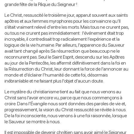
grande fête de la Pâque du Seigneur !
Le Christ, ressuscité le troisième jour, apparut souvent aux saints
apôtres et aux femmes myrophores pour les convaincre qu’Il
s’était vraiment relevé d’entre les morts. Mais tous ne crurent pas,
ou tous ne crurent pas immédiatement : l’événement était trop
incroyable, il contredisait trop radicalement l’expérience et la
logique de la vie humaine. Par ailleurs, l’apparence du Sauveur
avait tant changé après Sa résurrection que beaucoup ne le
reconnurent pas. Seul le Saint Esprit, descendu sur les Apôtres
au jour de la Pentecôte, les affermit définitivement dans la foi en
la Résurrection du Christ, leur donnant la force de l’annoncer au
monde et d’éclairer l’humanité de cette foi, désormais
inébranlable et ne faisant plus l’objet d’aucun doute.
Le mystère du christianisme tient au fait que nous venons au
Christ sans l’avoir encore vu, parce que nous commençons à
croire. Dans l’Évangile nous sont données des paroles de vie et,
progressivement, la vision du Christ ressuscité se révèle à nous.
De la foi inconsciente, nous venons à une foi raisonnée, lorsque
le Sauveur se montre à nous.
Il est impossible de devenir chrétien sans avoir aimé le Seigneur