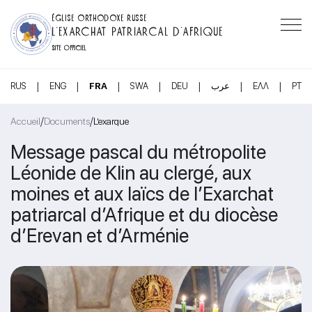
ÉGLISE ORTHODOXE RUSSE
L’EXARCHAT PATRIARCAL D’AFRIQUE
SITE OFFICIEL
|
|
|
|
|
|
|
RUS
ENG
FRA
SWA
DEU
عرب
ΕΛΛ
PT
/
/
Accueil
Documents
L’exarque
Message pascal du métropolite
Léonide de Klin au clergé, aux
moines et aux laïcs de l’Exarchat
patriarcal d’Afrique et du diocèse
d’Erevan et d’Arménie