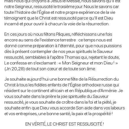
mais nous qui croyons à Jésus le Messie, nous savons qu’Il est
notre Seigneur, ressuscité le troisième jour. Nous le savons car
toute l’histoire de l’Église et notre propre expérience de la vie
témoignent que le Christ est ressuscité parce qu’Il est Dieu
incarné et pour ouvrir à chacun la voie de la résurrection.
En ces jours où nous fêtons Pâques, réfléchissons une fois
encore au sens de l’existence terrestre : ce temps nous est
donné comme préparation à l’éternité, pour que nous puissions
dès à présent contempler de nos yeux spirituels le Sauveur
ressuscité, semblables à l’apôtre Thomas qui, rejetant le doute,
Le confessa en s’exclamant : « Mon Seigneur et mon Dieu ! »
(Jn 20,28) de tout son cœur et de toute son âme.
Je souhaite aujourd’hui une bonne fête de la Résurrection du
Christ à tous les fidèles enfants de l’Église orthodoxe russe qui
résident sur le continent africain et en République d’Arménie. Je
vous souhaite dans la prière la joie spirituelle du Sauveur
ressuscité, je vous souhaite de croître dans la foi et la piété, je
souhaite enfin que Dieu vous accorde Son aide dans vos labeurs
et vos entreprises, une bonne santé, la paix et la prospérité !
EN VÉRITÉ, LE CHRIST EST RESSUSCITÉ !