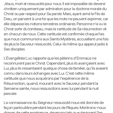
Jésus, mort et ressuscité pour nous. Il est impossible de devenir
chrétien uniquement par admiration pour la doctrine morale du
Christ ou par respect pour Sa parole. Mais, ayant aimé le Fils de
Dieu, on parvient à une foi que les mots ne peuvent exprimer, car
elle dépasse les notions terrestres ordinaires. Personne n’a vu le
Christ sortir du tombeau, mais la certitude de Sa résurrection vit
en chacun de nous. Cette certitude est confirmée chaque fois
que nous communions aux Saints Mystères, accueillant une fois
de plus le Sauveur ressuscité, Celui-là même qui apparut jadis à
Ses disciples.
L’Évangéliste Luc rapporte que les pèlerins d’Emmaüs ne
reconnurent pas le Christ. Cependant, plus ils avançaient avec
Lui, plus ils ressentaient quelque chose de familier, qu’ils avaient
connu dans leurs échanges avec Lui. C’est cette même
certitude que nous acquérons par l’expérience de la
Résurrection, quand, mourant avec le Sauveur pendant la
Semaine sainte, nous ressuscitons avec lui pendant la nuit
pascale.
La connaissance du Seigneur ressuscité nous est donnée de
façon particulière pendant les jours de Pâques. Montrons-nous
dignes de cette expérience, devenons tels que devinrent Ses