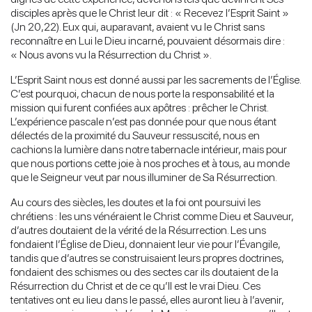
disciples après que le Christ leur dit : « Recevez l’Esprit Saint »
(Jn 20,22). Eux qui, auparavant, avaient vu le Christ sans
reconnaître en Lui le Dieu incarné, pouvaient désormais dire :
« Nous avons vu la Résurrection du Christ ».
L’Esprit Saint nous est donné aussi par les sacrements de l’Église.
C’est pourquoi, chacun de nous porte la responsabilité et la
mission qui furent confiées aux apôtres : prêcher le Christ.
L’expérience pascale n’est pas donnée pour que nous étant
délectés de la proximité du Sauveur ressuscité, nous en
cachions la lumière dans notre tabernacle intérieur, mais pour
que nous portions cette joie à nos proches et à tous, au monde
que le Seigneur veut par nous illuminer de Sa Résurrection.
Au cours des siècles, les doutes et la foi ont poursuivi les
chrétiens : les uns vénéraient le Christ comme Dieu et Sauveur,
d’autres doutaient de la vérité de la Résurrection. Les uns
fondaient l’Église de Dieu, donnaient leur vie pour l’Évangile,
tandis que d’autres se construisaient leurs propres doctrines,
fondaient des schismes ou des sectes car ils doutaient de la
Résurrection du Christ et de ce qu’Il est le vrai Dieu. Ces
tentatives ont eu lieu dans le passé, elles auront lieu à l’avenir,