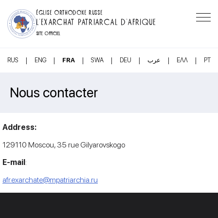
ÉGLISE ORTHODOXE RUSSE
L’EXARCHAT PATRIARCAL D’AFRIQUE
SITE OFFICIEL
|
|
|
|
|
|
|
RUS
ENG
FRA
SWA
DEU
عرب
ΕΛΛ
PT
Nous contacter
Address:
129110 Moscou, 35 rue Gilyarovskogo
E-mail
:
afr.exarchate@mpatriarchia.ru