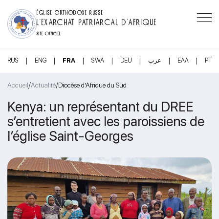
ÉGLISE ORTHODOXE RUSSE
L’EXARCHAT PATRIARCAL D’AFRIQUE
SITE OFFICIEL
|
|
|
|
|
|
|
RUS
ENG
FRA
SWA
DEU
عرب
ΕΛΛ
PT
/
/
Accueil
Actualité
Diocèse d’Afrique du Sud
Kenya: un représentant du DREE
s’entretient avec les paroissiens de
l’église Saint-Georges