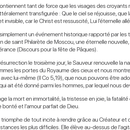
tiennent tant de force que les visages des croyants re
ittéralement transfigurée : Que le ciel se réjouisse, que l
 invisible, car le Christ est ressuscité, Lui l’éternelle a
simplement un événement historique rapporté par les tex
sion de saint Philarète de Moscou, une éternelle nouvelle
érance (Discours pour la fête de Pâques).
résurrection le troisième jour, le Sauveur renouvelle la 
mmes les portes du Royaume des cieux et nous montre la
 avec lui-même (II Co 5,19), que nous pouvons être adopt
om qui ait été donné parmi les hommes, par lequel nous de
la mort en immortalité, la tristesse en joie, la fatalité
e bonté et l’amour parfait de Dieu.
 triomphe de tout incite à rendre grâce au Créateur et 
tances les plus difficiles. Elle élève au-dessus de l’agit