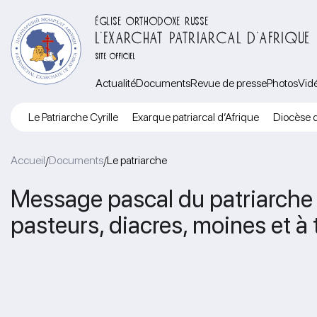
ÉGLISE ORTHODOXE RUSSE
L’EXARCHAT PATRIARCAL D’AFRIQUE
SITE OFFICIEL
Actualité
Documents
Revue de presse
Photos
Vid
Le Patriarche Cyrille
Exarque patriarcal d’Afrique
Diocèse d
Accueil
Documents
Le patriarche
/
/
Message pascal du patriarche C
pasteurs, diacres, moines et à 