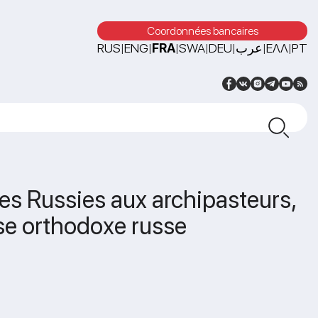
Coordonnées bancaires
RUS
ENG
FRA
SWA
DEU
عرب
ΕΛΛ
PT
|
|
|
|
|
|
|
es Russies aux archipasteurs,
lise orthodoxe russe