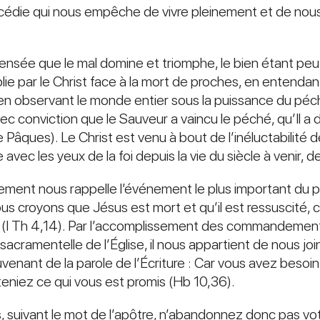
’acédie qui nous empêche de vivre pleinement et de nou
sée que le mal domine et triomphe, le bien étant peu vi
e par le Christ face à la mort de proches, en entendant
en observant le monde entier sous la puissance du péché 
c conviction que le Sauveur a vaincu le péché, qu’Il a dé
âques). Le Christ est venu à bout de l’inéluctabilité de 
avec les yeux de la foi depuis la vie du siècle à venir, 
ement nous rappelle l’événement le plus important du p
nous croyons que Jésus est mort et qu’il est ressuscité
ts (I Th 4,14). Par l’accomplissement des commandemen
e sacramentelle de l’Église, il nous appartient de nous join
uvenant de la parole de l’Écriture : Car vous avez besoi
teniez ce qui vous est promis (Hb 10,36).
, suivant le mot de l’apôtre, n’abandonnez donc pas vot