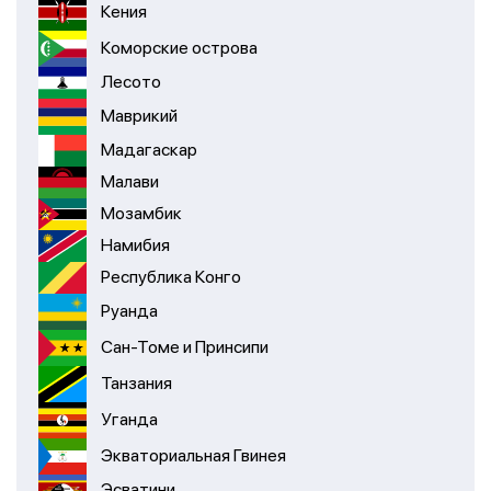
Кения
Коморские острова
Лесото
Маврикий
Мадагаскар
Малави
Мозамбик
Намибия
Республика Конго
Руанда
Сан-Томе и Принсипи
Танзания
Уганда
Экваториальная Гвинея
Эсватини