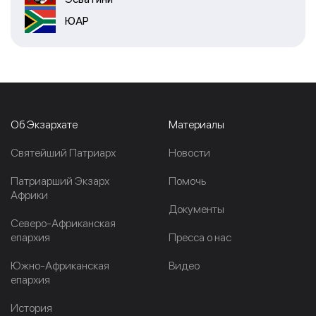
ЮАР
Об Экзархате
Материалы
Cвятейший Патриарх
Новости
Патриарший Экзарх
Помочь
Африки
Документы
Северо-Африканская
епархия
Пресса о нас
Южно-Африканская
Видео
епархия
История