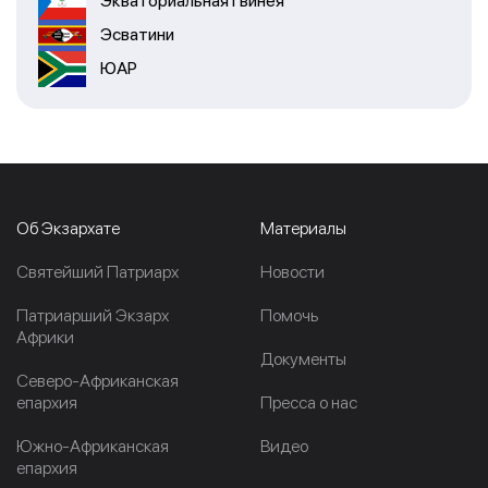
Экваториальная Гвинея
Эсватини
ЮАР
Об Экзархате
Материалы
Cвятейший Патриарх
Новости
Патриарший Экзарх
Помочь
Африки
Документы
Северо-Африканская
епархия
Пресса о нас
Южно-Африканская
Видео
епархия