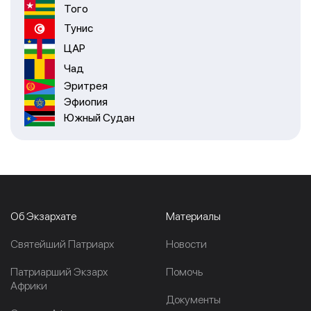
Того
Тунис
ЦАР
Чад
Эритрея
Эфиопия
Южный Судан
Об Экзархате
Материалы
Cвятейший Патриарх
Новости
Патриарший Экзарх
Помочь
Африки
Документы