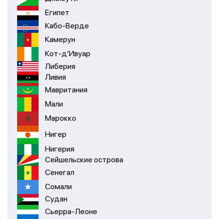
Египет
Кабо-Верде
Камерун
Кот-д’Ивуар
Либерия
Ливия
Мавритания
Мали
Марокко
Нигер
Нигерия
Сейшельские острова
Сенегал
Сомали
Судан
Сьерра-Леоне