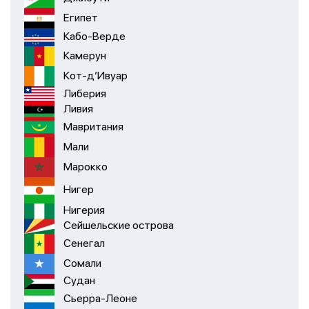
Египет
Кабо-Верде
Камерун
Кот-д’Ивуар
Либерия
Ливия
Мавритания
Мали
Марокко
Нигер
Нигерия
Сейшельские острова
Сенегал
Сомали
Судан
Сьерра-Леоне