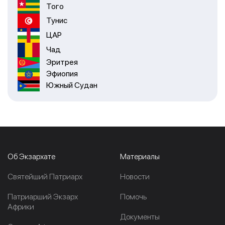
Того
Тунис
ЦАР
Чад
Эритрея
Эфиопия
Южный Судан
Об Экзархате
Материалы
Cвятейший Патриарх
Новости
Патриарший Экзарх
Помочь
Африки
Документы