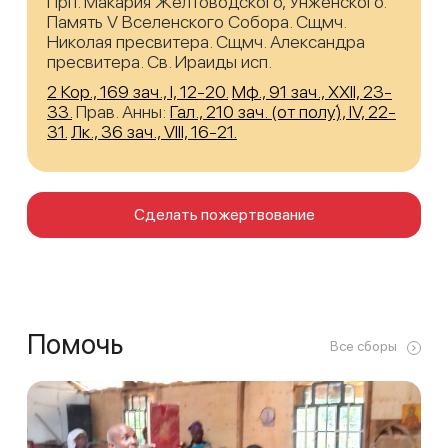
Прп. Макария Желтоводского, Унженского.
Память V Вселенского Собора. Сщмч.
Николая пресвитера. Сщмч. Александра
пресвитера. Св. Ираиды исп.
2 Кор., 169 зач., I, 12-20.
Мф., 91 зач., XXII, 23-
33.
Прав. Анны:
Гал., 210 зач. (от полу́), IV, 22-
31.
Лк., 36 зач., VIII, 16-21.
Сделать пожертвование
Помочь
Все сборы