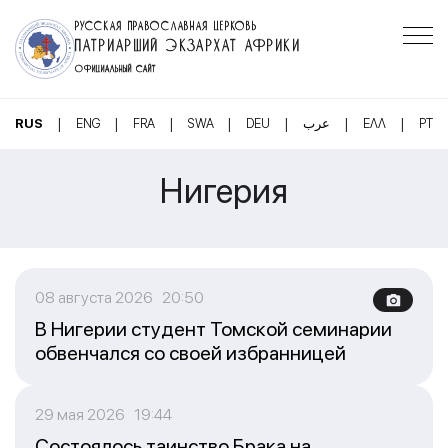
РУССКАЯ ПРАВОСЛАВНАЯ ЦЕРКОВЬ
ПАТРИАРШИЙ ЭКЗАРХАТ АФРИКИ
ОФИЦИАЛЬНЫЙ САЙТ
|
|
|
|
|
|
|
RUS
ENG
FRA
SWA
DEU
عرب
ΕΛΛ
PT
Нигерия
08 августа 2026 20:50
В Нигерии студент Томской семинарии
обвенчался со своей избранницей
29 мая 2026 19:44
Состоялось таинство Брака на