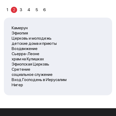
1
2
3
4
5
6
Камерун
Эфиопия
Церковь и молодежь
детские дома и приюты
Воздвижение
Сьерра-Леоне
храм на Кулишках
Эфиопская Церковь
Сретение
социальное служение
Вход Господень в Иерусалим
Нигер