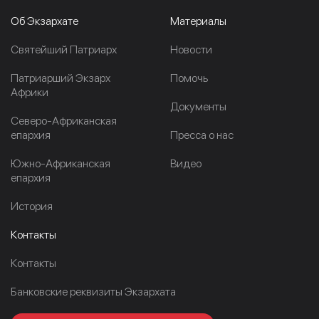
Об Экзархате
Материалы
Cвятейший Патриарх
Новости
Патриарший Экзарх
Помочь
Африки
Документы
Северо-Африканская
епархия
Пресса о нас
Южно-Африканская
Видео
епархия
История
Контакты
Контакты
Банковские реквизиты Экзархата