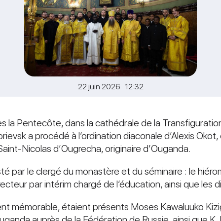
22 juin 2026 12:32
 la Pentecôte, dans la cathédrale de la Transfigurati
ievsk a procédé à l’ordination diaconale d’Alexis Okot
Saint-Nicolas d’Ougrecha, originaire d’Ouganda.
sisté par le clergé du monastère et du séminaire : le hiér
-recteur par intérim chargé de l’éducation, ainsi que les
ent mémorable, étaient présents Moses Kawaluuko Kizi
uganda auprès de la Fédération de Russie, ainsi que K. 