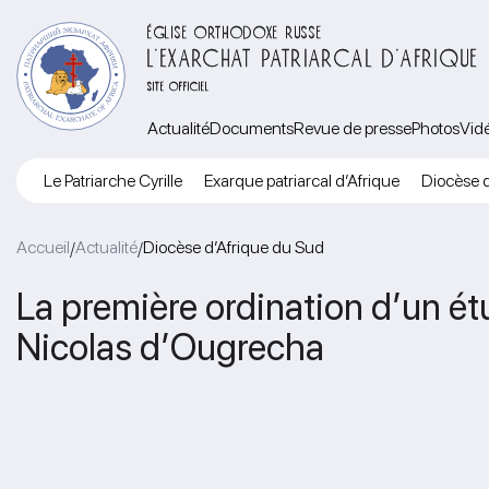
ÉGLISE ORTHODOXE RUSSE
L’EXARCHAT PATRIARCAL D’AFRIQUE
SITE OFFICIEL
Actualité
Documents
Revue de presse
Photos
Vid
Le Patriarche Cyrille
Exarque patriarcal d’Afrique
Diocèse d
Accueil
Actualité
Diocèse d’Afrique du Sud
/
/
La première ordination d’un ét
Nicolas d’Ougrecha