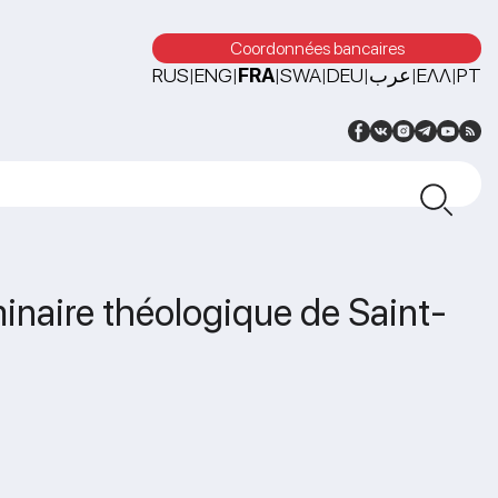
Coordonnées bancaires
RUS
ENG
FRA
SWA
DEU
عرب
ΕΛΛ
PT
|
|
|
|
|
|
|
minaire théologique de Saint-