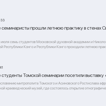
:33
 семинаристы прошли летнюю практику в стенах С
0 июля семь студентов Московской духовной академии и Николо
 Республики Конго и Республики Конго проходили летнюю практи
41
 студенты Томской семинарии посетили выставку
гословению митрополита Томского и Асиновского Ростислава аф
ной краеведческий музей, где состоялось открытие этнографич