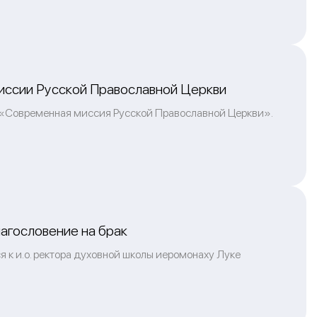
иссии Русской Православной Церкви
у «Современная миссия Русской Православной Церкви».
агословение на брак
 к и.о. ректора духовной школы иеромонаху Луке