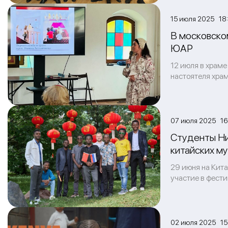
15 июля 2025 18
В московско
ЮАР
12 июля в храме
настоятеля хра
07 июля 2025 16
Студенты Ни
китайских м
29 июня на Кит
участие в фести
02 июля 2025 15