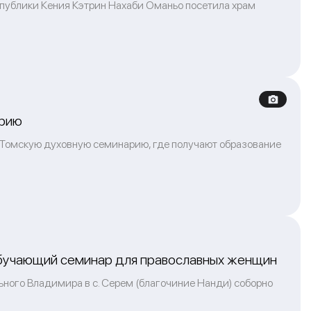
спублики Кения Кэтрин Нахаби Оманьо посетила храм
арию
 Томскую духовную семинарию, где получают образование
 обучающий семинар для православных женщин
льного Владимира в с. Серем (благочиние Нанди) соборно