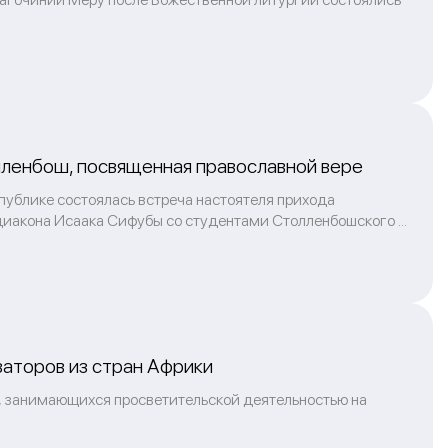
лленбош, посвященная православной вере
публике состоялась встреча настоятеля прихода
иакона Исаака Сифубы со студентами Столленбошского ...
заторов из стран Африки
, занимающихся просветительской деятельностью на