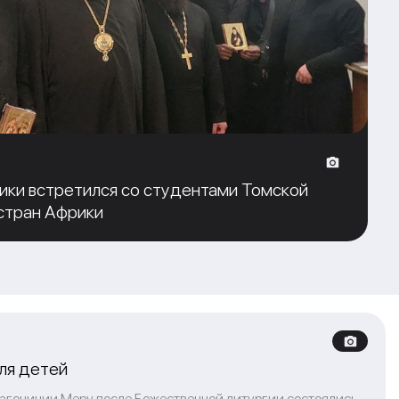
ики встретился со студентами Томской
стран Африки
ля детей
благочинии Меру после Божественной литургии состоялись