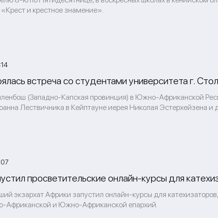
 «Крест и крестное знамение».
:14
ялась встреча со студентами университета г. Сто
олленбош (Западно-Капская провинция) в Южно-Африканской Рес
оанна Лествичника в Кейптауне иерея Николая Эстерхейзена и д
:07
пустил просветительские онлайн-курсы для катехи
ший экзархат Африки запустил онлайн-курсы для катехизаторов
о-Африканской и Южно-Африканской епархий.