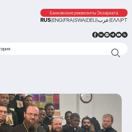
Банковские реквизиты Экзархата
RUS
ENG
FRA
SWA
DEU
عرب
ΕΛΛ
PT
|
|
|
|
|
|
|
тория