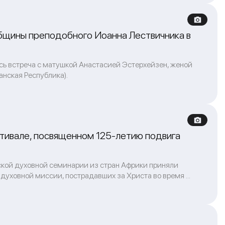
общины преподобного Иоанна Лествичника в
ась встреча с матушкой Анастасией Эстерхейзен, женой
нская Республика).
тивале, посвященном 125-летию подвига
кой духовной семинарии из стран Африки приняли
уховной миссии, пострадавших за Христа во время ...