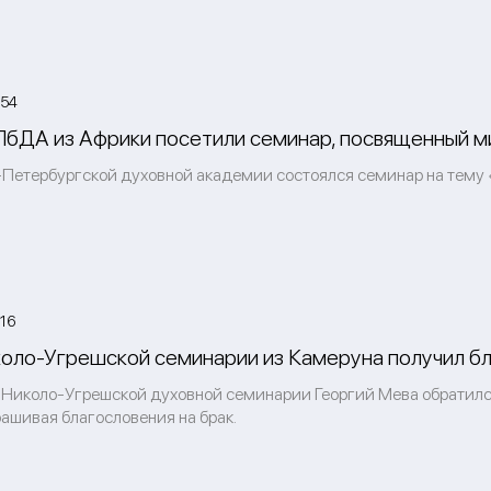
:54
бДА из Африки посетили семинар, посвященный м
т-Петербургской духовной академии состоялся семинар на тем
16
оло-Угрешской семинарии из Камеруна получил бл
 Николо-Угрешской духовной семинарии Георгий Мева обратился
рашивая благословения на брак.