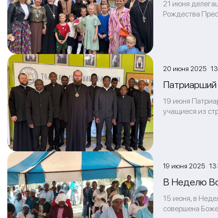
21 июня делега
Рождества Пресв
20 июня 2025 13
Патриарший 
19 июня Патриа
учащиеся из ст
19 июня 2025 13
В Неделю Вс
15 июня, в Неде
совершена Боже