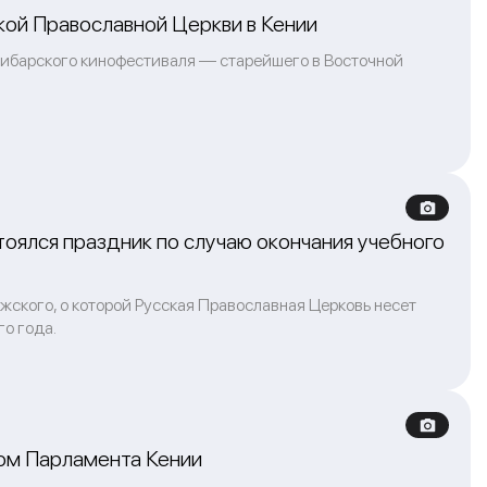
кой Православной Церкви в Кении
зибарского кинофестиваля — старейшего в Восточной
оялся праздник по случаю окончания учебного
жского, о которой Русская Православная Церковь несет
о года.
ном Парламента Кении