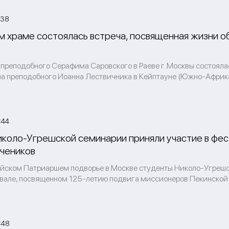
:38
м храме состоялась встреча, посвященная жизни 
 преподобного Серафима Саровского в Раеве г. Москвы состоял
ма преподобного Иоанна Лествичника в Кейптауне (Южно-Африка
:44
коло-Угрешской семинарии приняли участие в фес
учеников
айском Патриаршем подворье в Москве студенты Николо-Угрешс
вале, посвященном 125-летию подвига миссионеров Пекинской д
:48