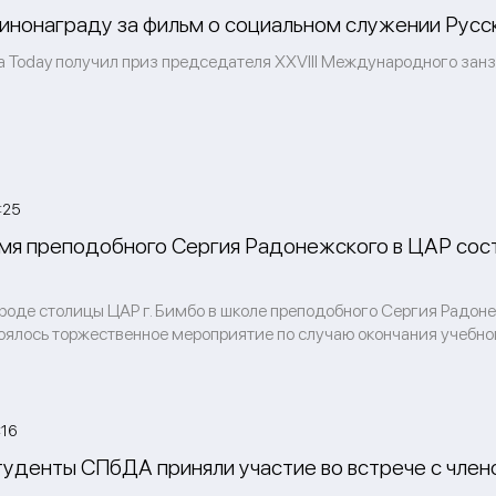
кинонаграду за фильм о социальном служении Русс
ia Today получил приз председателя XXVIII Международного зан
:25
имя преподобного Сергия Радонежского в ЦАР сост
роде столицы ЦАР г. Бимбо в школе преподобного Сергия Радоне
оялось торжественное мероприятие по случаю окончания учебног
:16
туденты СПбДА приняли участие во встрече с чле