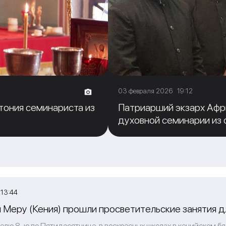
03 февраля 2026 19:12
тония семинариста из
Патриарший экзарх Афр
духовной семинарии из 
13:44
и Меру (Кения) прошли просветительские занятия д
делю 8-ю по Пятидесятнице, в воскресных школах в кенийском 