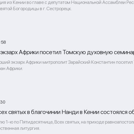
ция из Кении во главе с депутатом Национальной Ассамблеи Ре
ятой Богородицы в г. Сестрорецк.
:58
экзарх Африки посетил Томскую духовную семин
рший экзарх Африки митрополит Зарайский Константин посетил
ран Африки.
:30
ех святых в благочинии Нанди в Кении состоялся
лю 1-ю по Пятидесятнице, Всех святых, на приходе равноапосто
ственная литургия.