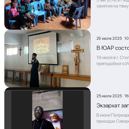
занятия на тему
29 июля 2025 10
В ЮАР состо
19 июля в г. Ст
преподобного И
25 июля 2025 16
Экзархат за
В июне Патриар
приходах Север