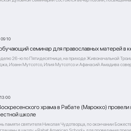
 09:10
обучающий семинар для православных матерей в к
еделю 26-ю по Пятидесятнице, на приходе Живоначальной Троиц
жа, Иоанн Мутсотсо, Илия Мутсотсо и Афанасий Амадива сове
 13:00
оскресенского храма в Рабате (Марокко) провели
местной школе
ень памяти святителя Николая Чудотворца, по окончании Божес
глашены в школу «Rabat American School» для проведения презе