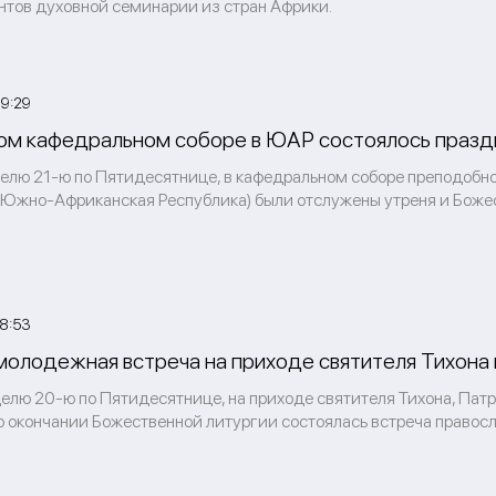
нтов духовной семинарии из стран Африки.
9:29
ом кафедральном соборе в ЮАР состоялось празд
еделю 21-ю по Пятидесятнице, в кафедральном соборе преподоб
(Южно-Африканская Республика) были отслужены утреня и Божес
8:53
молодежная встреча на приходе святителя Тихона 
делю 20-ю по Пятидесятнице, на приходе святителя Тихона, Патр
по окончании Божественной литургии состоялась встреча правос