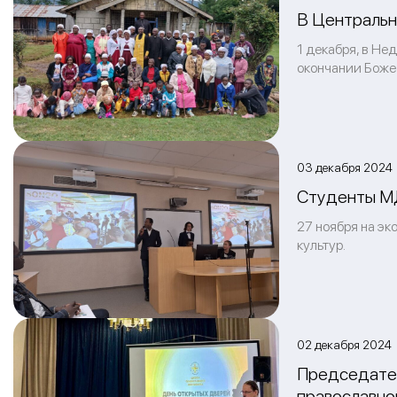
В Центральн
1 декабря, в Не
окончании Боже
03 декабря 2024 
Студенты МД
27 ноября на э
культур.
02 декабря 2024
Председател
православно