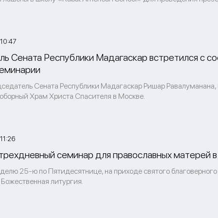
10:47
ь Сената Республики Мадагаскар встретился с с
семинарии
дседатель Сената Республики Мадагаскар Ришар Равалуманана,
оборный Храм Христа Спасителя в Москве.
11:26
трехдневный семинар для православных матерей в
еделю 25-ю по Пятидесятнице, на приходе святого благоверного
 Божественная литургия.