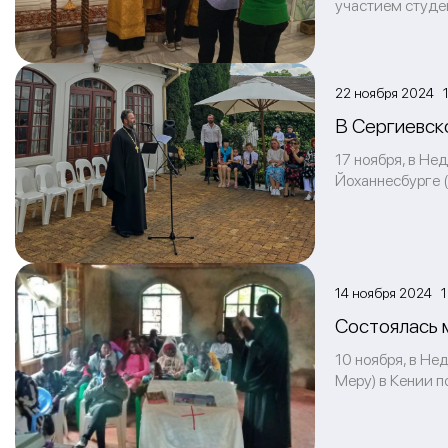
участием студе
22 ноября 2024 1
В Сергиевск
17 ноября, в Н
Йоханнесбурге 
14 ноября 2024 1
Состоялась 
10 ноября, в Не
Меру) в Кении 