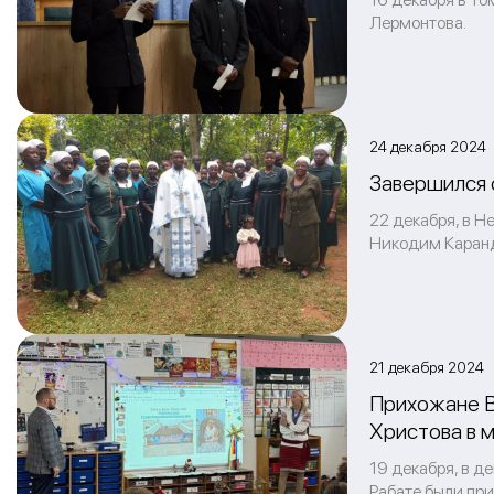
Лермонтова.
24 декабря 2024
Завершился 
22 декабря, в Н
Никодим Каранд
21 декабря 2024
Прихожане В
Христова в 
19 декабря, в д
Рабате были при