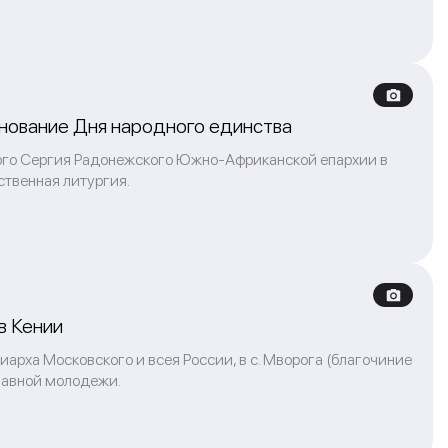
нование Дня народного единства
ного Сергия Радонежского Южно-Африканской епархии в
твенная литургия.
в Кении
иарха Московского и всея России, в с. Мворога (благочиние
лавной молодежи.