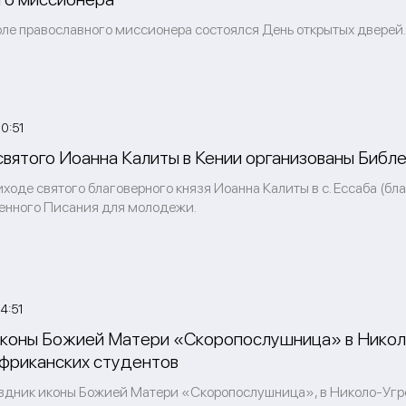
оле православного миссионера состоялся День открытых дверей.
0:51
святого Иоанна Калиты в Кении организованы Библ
иходе святого благоверного князя Иоанна Калиты в с. Ессаба (бл
нного Писания для молодежи.
4:51
иконы Божией Матери «Скоропослушница» в Нико
африканских студентов
раздник иконы Божией Матери «Скоропослушница», в Николо-Угр