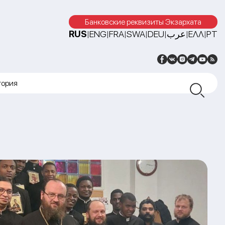
Банковские реквизиты Экзархата
RUS
ENG
FRA
SWA
DEU
عرب
ΕΛΛ
PT
|
|
|
|
|
|
|
тория