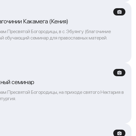
гочинии Какамега (Кения)
ам Пресвятой Богородицы, в с. Эбуянгу (благочиние
ный обучающий семинар для православных матерей.
жный семинар
рам Пресвятой Богородицы, на приходе святого Нектария в
итургия.