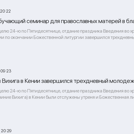
 20:22
бучающий семинар для православных матерей в бла
делю 24-ю по Пятидесятнице, отдание праздника Введения во хр
нии по окончании Божественной литургии завершился трехднев
 09:23
и Вихига в Кении завершился трехдневный молоде
делю 24-ю по Пятидесятнице, отдание праздника Введения во х
очиние Вихига) в Кении были отслужены утреня и Божественная л
 20:29