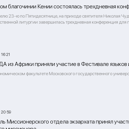
ом благочинии Кении состоялась трехдневная кон
делю 23-ю по Пятидесятнице, на приходе святителя Николая Чудо
ственной литургии завершилась трехдневная конференция для 
16:21
А из Африки приняли участие в Фестивале языков 
кономическом факультете Московского государственного универс
 20:59
ь Миссионерского отдела экзархата принял участ
го миссионера