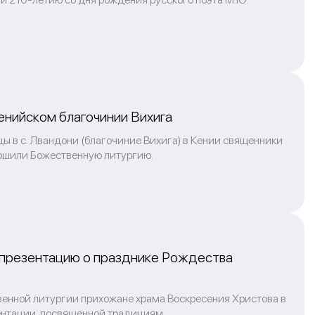
енийском благочинии Вихига
ы в с. Лвандони (благочиние Вихига) в Кении священники
ршили Божественную литургию.
 презентацию о празднике Рождества
твенной литургии прихожане храма Воскресения Христова в
нтации, посвященной традициям ...