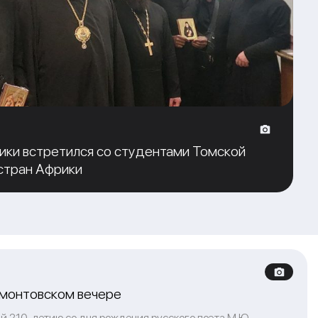
ики встретился со студентами Томской
стран Африки
рмонтовском вечере
й 210-летию со дня рождения русского поэта М.Ю.