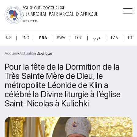
ÉGLISE ORTHODOXE RUSSE
L’EXARCHAT PATRIARCAL D’AFRIQUE
SITE OFFICIEL
|
|
|
|
|
|
|
RUS
ENG
FRA
SWA
DEU
عرب
ΕΛΛ
PT
/
/
Accueil
Actualité
L’exarque
Pour la fête de la Dormition de la
Très Sainte Mère de Dieu, le
métropolite Léonide de Klin a
célébré la Divine liturgie à l’église
Saint-Nicolas à Kulichki