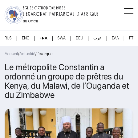
ÉGLISE ORTHODOXE RUSSE
L’EXARCHAT PATRIARCAL D’AFRIQUE
SITE OFFICIEL
|
|
|
|
|
|
|
RUS
ENG
FRA
SWA
DEU
عرب
ΕΛΛ
PT
/
/
Accueil
Actualité
L’exarque
Le métropolite Constantin a
ordonné un groupe de prêtres du
Kenya, du Malawi, de l’Ouganda et
du Zimbabwe