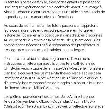
Ils sont tous pères de famille, élèvent des enfants et possèdent
une longue expérience de la vie ecclésiale. Avant leur voyage à
Moscou, chacun d’entre eux apportait une aide active au sein de
sa paroisse, en assumant diverses fonctions.
Au cours de leur formation, les futurs pasteurs ont approfondi
leurs connaissances en théologie pastorale, en liturgie, en
histoire de l’Église, en apologétique et dans d’autres disciplines.
Au couvent de la Nativité de la Mère de Dieu, ils ont acquis les
compétences nécessaires à la préparation des prosphores, au
tressage des chapelets et à la fabrication de cierges.
Pour les clercs africains, des programmes d’excursions
instructives ont été organisés : ils ont visité la cathédrale du
Christ-Sauveur, la Laure de la Trinité-Saint-Serge, le monastère
Danilov, le couvent des Saintes-Marthe-et-Marie, l’église de la
Protection de la Très Sainte Mère de Dieu à Yasenevo ainsi que
d’autres églises et monastères de la capitale, ainsi que le Musée
de l’icône russe de Mikhaïl Abramov.
Les prêtres nouvellement ordonnés, Jairo Atieli et Raphael
Andayi (Kenya), David Okurut (Ouganda), Vladimir Mdoka
(Malawi) et Émilien Shumba (Zimbabwe), ont effectué leur stage